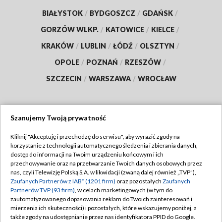
BIAŁYSTOK
/
BYDGOSZCZ
/
GDAŃSK
/
GORZÓW WLKP.
/
KATOWICE
/
KIELCE
/
KRAKÓW
/
LUBLIN
/
ŁÓDŹ
/
OLSZTYN
/
OPOLE
/
POZNAŃ
/
RZESZÓW
/
SZCZECIN
/
WARSZAWA
/
WROCŁAW
Szanujemy Twoją prywatność
Dołącz do nas:
Kliknij "Akceptuję i przechodzę do serwisu", aby wyrazić zgody na
korzystanie z technologii automatycznego śledzenia i zbierania danych,
TVP
dostęp do informacji na Twoim urządzeniu końcowym i ich
Abonament TVP
przechowywanie oraz na przetwarzanie Twoich danych osobowych przez
Regulamin TVP
nas, czyli Telewizję Polską S.A. w likwidacji (zwaną dalej również „TVP”),
Emisja w TVP
Zaufanych Partnerów z IAB* (1201 firm)
oraz pozostałych
Zaufanych
Polityka prywatności
Partnerów TVP (93 firm)
, w celach marketingowych (w tym do
Centrum informacji TVP
Moje zgody
zautomatyzowanego dopasowania reklam do Twoich zainteresowań i
mierzenia ich skuteczności) i pozostałych, które wskazujemy poniżej, a
Naziemna Telewizja Cyfrowa
Pomoc
także zgody na udostępnianie przez nas identyfikatora PPID do Google.