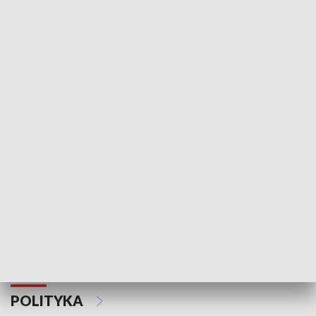
Wejściówka
Zakładka
MNIEJSZOŚCI
Schlesien Journal
POLITYKA