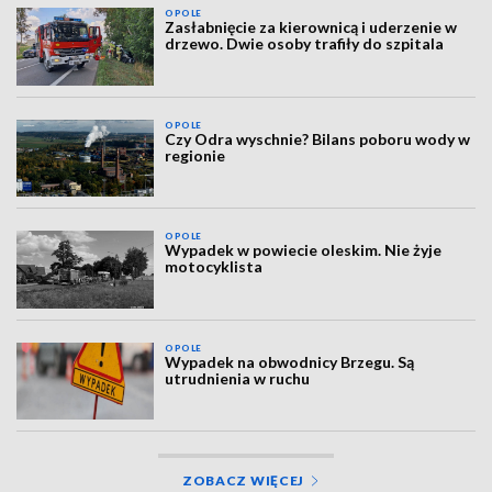
OPOLE
Zasłabnięcie za kierownicą i uderzenie w
drzewo. Dwie osoby trafiły do szpitala
OPOLE
Czy Odra wyschnie? Bilans poboru wody w
regionie
OPOLE
Wypadek w powiecie oleskim. Nie żyje
motocyklista
OPOLE
Wypadek na obwodnicy Brzegu. Są
utrudnienia w ruchu
ZOBACZ WIĘCEJ