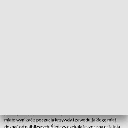
Sprawa do umorzenia. Śledczy czekają jeszcze na ostatnią opinię ws.
strzelaniny w Namysłowie
Jeszcze w tym roku może zakończyć się śledztwo ws.
tragicznej strzelaniny, do której doszło w Namysłowie pod
koniec listopada ubiegłego roku. Mężczyzna, w trakcie
niedzielnego obiadu, zastrzelił swoich rodziców i brata,
później sam popełnił samobójstwo. Zachowanie 32-latka
miało wynikać z poczucia krzywdy i zawodu, jakiego miał
doznać od najbliższych. Śledczy czekają jeszcze na ostatnią