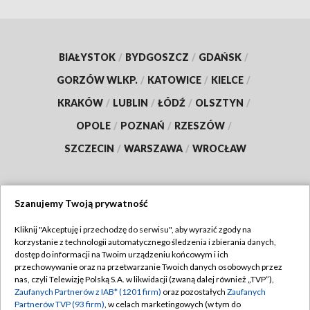
BIAŁYSTOK
/
BYDGOSZCZ
/
GDAŃSK
/
GORZÓW WLKP.
/
KATOWICE
/
KIELCE
/
KRAKÓW
/
LUBLIN
/
ŁÓDŹ
/
OLSZTYN
/
OPOLE
/
POZNAŃ
/
RZESZÓW
/
SZCZECIN
/
WARSZAWA
/
WROCŁAW
Szanujemy Twoją prywatność
Dołącz do nas:
Kliknij "Akceptuję i przechodzę do serwisu", aby wyrazić zgody na
korzystanie z technologii automatycznego śledzenia i zbierania danych,
TVP
dostęp do informacji na Twoim urządzeniu końcowym i ich
Abonament TVP
przechowywanie oraz na przetwarzanie Twoich danych osobowych przez
Regulamin TVP
nas, czyli Telewizję Polską S.A. w likwidacji (zwaną dalej również „TVP”),
Emisja w TVP
Zaufanych Partnerów z IAB* (1201 firm)
oraz pozostałych
Zaufanych
Polityka prywatności
Partnerów TVP (93 firm)
, w celach marketingowych (w tym do