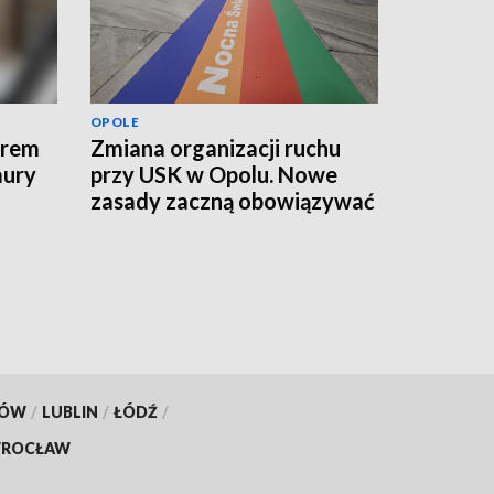
OPOLE
erem
Zmiana organizacji ruchu
aury
przy USK w Opolu. Nowe
zasady zaczną obowiązywać
od jutra
KÓW
/
LUBLIN
/
ŁÓDŹ
/
ROCŁAW