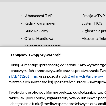
Abonament TVP
Emisja w TVP
Rada Programowa
System NOS
Biuro Reklamy
Ogłoszenie pr
Oferta Handlowa
Akademia Tele
Telegazeta ogłoszenia
Szanujemy Twoją prywatność
Regulamin TVP
Kliknij "Akceptuję i przechodzę do serwisu", aby wyrazić zg
końcowym i ich przechowywanie oraz na przetwarzanie Twoich
z IAB* (1201 firm)
oraz pozostałych
Zaufanych Partnerów T
mierzenia ich skuteczności) i pozostałych, które wskazujemy
Twoje dane osobowe zbierane podczas odwiedzania przez 
takich jak: pliki cookie, sygnalizatory WWW lub innych pod
udostępnianie funkcji mediów społecznościowych oraz anali