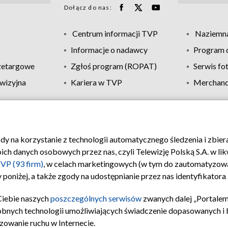
Dołącz do nas:
Centrum informacji TVP
Naziemna
Informacje o nadawcy
Program d
zetargowe
Zgłoś program (ROPAT)
Serwis fo
wizyjna
Kariera w TVP
Merchandi
Polityka prywatności
Moje zgody
Pomoc
Biuro re
ody na korzystanie z technologii automatycznego śledzenia i zbie
 danych osobowych przez nas, czyli Telewizję Polską S.A. w likw
VP (93 firm)
, w celach marketingowych (w tym do zautomatyzow
 poniżej, a także zgody na udostępnianie przez nas identyfikator
Ciebie naszych
poszczególnych serwisów
zwanych dalej „Portalem
obnych technologii umożliwiających świadczenie dopasowanych i be
zowanie ruchu w Internecie.