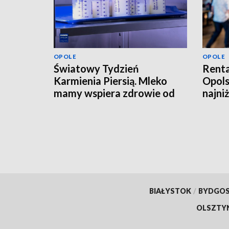
OPOLE
OPOLE
Światowy Tydzień
Renta
Karmienia Piersią. Mleko
Opols
mamy wspiera zdrowie od
najni
pierwszych dni życia
tysią
BIAŁYSTOK
/
BYDGO
OLSZTY