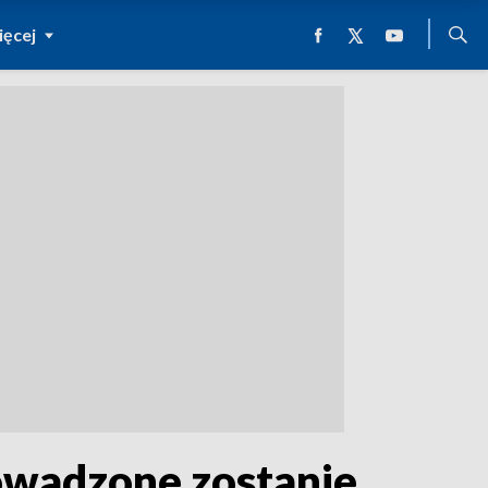
ęcej
rowadzone zostanie