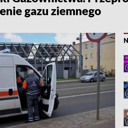
enie gazu ziemnego
N