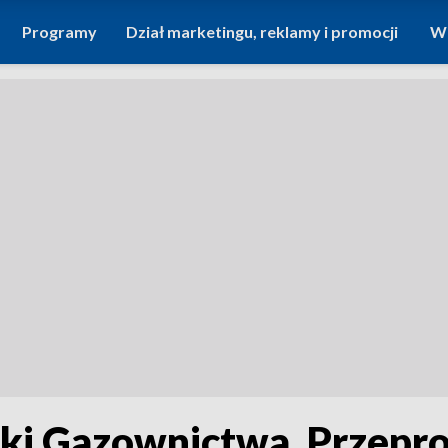
Programy
Dział marketingu, reklamy i promocji
Wi
ółki Gazownictwa. Przep