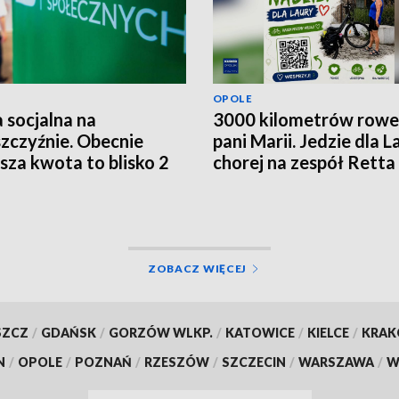
OPOLE
 socjalna na
3000 kilometrów row
zczyźnie. Obecnie
pani Marii. Jedzie dla L
ższa kwota to blisko 2
chorej na zespół Retta
ce złotych
ZOBACZ WIĘCEJ
SZCZ
/
GDAŃSK
/
GORZÓW WLKP.
/
KATOWICE
/
KIELCE
/
KRA
N
/
OPOLE
/
POZNAŃ
/
RZESZÓW
/
SZCZECIN
/
WARSZAWA
/
W