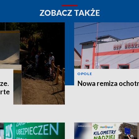
ZOBACZ TAKŻE
OPOLE
ze.
Nowa remiza ochot
rte