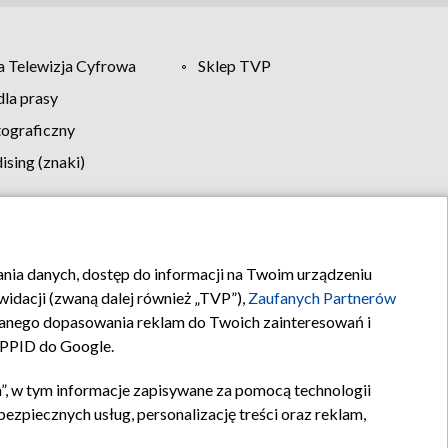
 Telewizja Cyfrowa
Sklep TVP
la prasy
tograficzny
sing (znaki)
klamy
Kontakt
rania danych, dostęp do informacji na Twoim urządzeniu
idacji (zwaną dalej również „TVP”),
Zaufanych Partnerów
anego dopasowania reklam do Twoich zainteresowań i
a PPID do Google.
”, w tym informacje zapisywane za pomocą technologii
zpiecznych usług, personalizację treści oraz reklam,