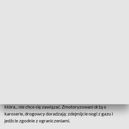
Droga w proszku. Masa zamiast przykleić się do szosy, sieje zamęt wśród
kierowców
Fruwające odłamki masy bitumicznej to koszmar kierowców,
jadących wojewódzką drogą z Ozimka do Kolonowskiego.
To efekt wysypania substancji do renowacji nawierzchni,
która... nie chce się zawiązać. Zmotoryzowani drżą o
karoserie, drogowcy doradzają: zdejmijcie nogi z gazu i
jedźcie zgodnie z ograniczeniami.