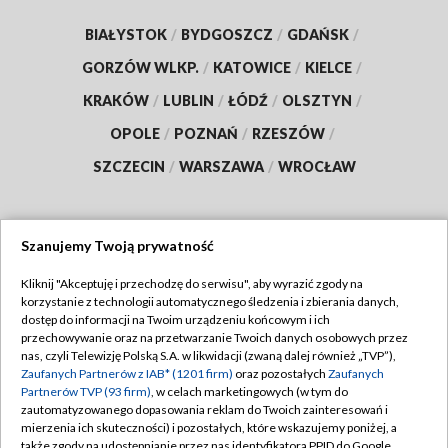
BIAŁYSTOK
/
BYDGOSZCZ
/
GDAŃSK
/
GORZÓW WLKP.
/
KATOWICE
/
KIELCE
/
KRAKÓW
/
LUBLIN
/
ŁÓDŹ
/
OLSZTYN
/
OPOLE
/
POZNAŃ
/
RZESZÓW
/
SZCZECIN
/
WARSZAWA
/
WROCŁAW
Szanujemy Twoją prywatność
Dołącz do nas:
Kliknij "Akceptuję i przechodzę do serwisu", aby wyrazić zgody na
korzystanie z technologii automatycznego śledzenia i zbierania danych,
TVP
dostęp do informacji na Twoim urządzeniu końcowym i ich
Abonament TVP
przechowywanie oraz na przetwarzanie Twoich danych osobowych przez
Regulamin TVP
nas, czyli Telewizję Polską S.A. w likwidacji (zwaną dalej również „TVP”),
Emisja w TVP
Zaufanych Partnerów z IAB* (1201 firm)
oraz pozostałych
Zaufanych
Polityka prywatności
Partnerów TVP (93 firm)
, w celach marketingowych (w tym do
Centrum informacji TVP
Moje zgody
zautomatyzowanego dopasowania reklam do Twoich zainteresowań i
mierzenia ich skuteczności) i pozostałych, które wskazujemy poniżej, a
Naziemna Telewizja Cyfrowa
Pomoc
także zgody na udostępnianie przez nas identyfikatora PPID do Google.