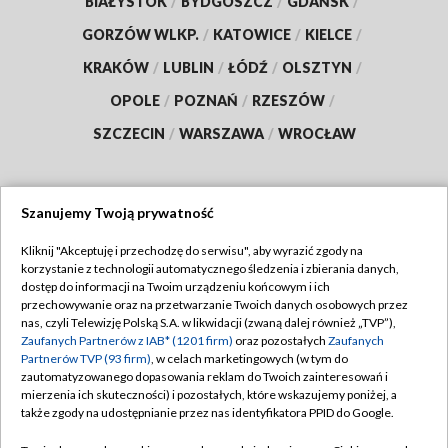
BIAŁYSTOK
/
BYDGOSZCZ
/
GDAŃSK
/
GORZÓW WLKP.
/
KATOWICE
/
KIELCE
/
KRAKÓW
/
LUBLIN
/
ŁÓDŹ
/
OLSZTYN
/
OPOLE
/
POZNAŃ
/
RZESZÓW
/
SZCZECIN
/
WARSZAWA
/
WROCŁAW
Szanujemy Twoją prywatność
Dołącz do nas:
Kliknij "Akceptuję i przechodzę do serwisu", aby wyrazić zgody na
korzystanie z technologii automatycznego śledzenia i zbierania danych,
TVP
dostęp do informacji na Twoim urządzeniu końcowym i ich
Abonament TVP
przechowywanie oraz na przetwarzanie Twoich danych osobowych przez
Regulamin TVP
nas, czyli Telewizję Polską S.A. w likwidacji (zwaną dalej również „TVP”),
Emisja w TVP
Zaufanych Partnerów z IAB* (1201 firm)
oraz pozostałych
Zaufanych
Polityka prywatności
Partnerów TVP (93 firm)
, w celach marketingowych (w tym do
Centrum informacji TVP
Moje zgody
zautomatyzowanego dopasowania reklam do Twoich zainteresowań i
mierzenia ich skuteczności) i pozostałych, które wskazujemy poniżej, a
Naziemna Telewizja Cyfrowa
Pomoc
także zgody na udostępnianie przez nas identyfikatora PPID do Google.
Sklep TVP
Biuro reklamy