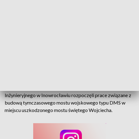
Saperzy budują most w Głuchołazach. Będą utrudnienia dla mieszkańców
W Głuchołazach ruszyła jedna z najważniejszych operacji
inżynieryjnych ostatnich miesięcy. Saperzy z 2. Pułku
Inżynieryjnego w Inowrocławiu rozpoczęli prace związane z
budową tymczasowego mostu wojskowego typu DMS w
miejscu uszkodzonego mostu świętego Wojciecha.