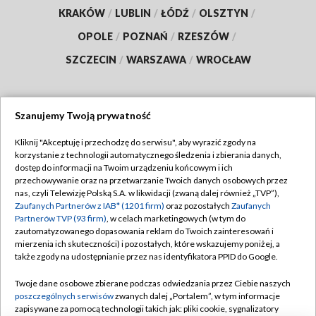
KRAKÓW
/
LUBLIN
/
ŁÓDŹ
/
OLSZTYN
/
OPOLE
/
POZNAŃ
/
RZESZÓW
/
SZCZECIN
/
WARSZAWA
/
WROCŁAW
Szanujemy Twoją prywatność
Dołącz do nas:
Kliknij "Akceptuję i przechodzę do serwisu", aby wyrazić zgody na
korzystanie z technologii automatycznego śledzenia i zbierania danych,
TVP
dostęp do informacji na Twoim urządzeniu końcowym i ich
Abonament TVP
przechowywanie oraz na przetwarzanie Twoich danych osobowych przez
Regulamin TVP
nas, czyli Telewizję Polską S.A. w likwidacji (zwaną dalej również „TVP”),
Emisja w TVP
Zaufanych Partnerów z IAB* (1201 firm)
oraz pozostałych
Zaufanych
Polityka prywatności
Partnerów TVP (93 firm)
, w celach marketingowych (w tym do
Centrum informacji TVP
Moje zgody
zautomatyzowanego dopasowania reklam do Twoich zainteresowań i
mierzenia ich skuteczności) i pozostałych, które wskazujemy poniżej, a
Naziemna Telewizja Cyfrowa
Pomoc
także zgody na udostępnianie przez nas identyfikatora PPID do Google.
Sklep TVP
Biuro reklamy
Twoje dane osobowe zbierane podczas odwiedzania przez Ciebie naszych
Rada Programowa
poszczególnych serwisów
zwanych dalej „Portalem”, w tym informacje
Kontakt
zapisywane za pomocą technologii takich jak: pliki cookie, sygnalizatory