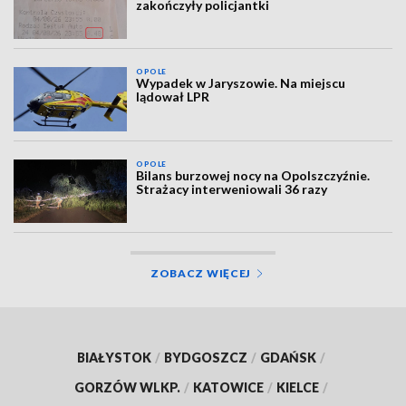
zakończyły policjantki
OPOLE
Wypadek w Jaryszowie. Na miejscu
lądował LPR
OPOLE
Bilans burzowej nocy na Opolszczyźnie.
Strażacy interweniowali 36 razy
ZOBACZ WIĘCEJ
BIAŁYSTOK
/
BYDGOSZCZ
/
GDAŃSK
/
GORZÓW WLKP.
/
KATOWICE
/
KIELCE
/