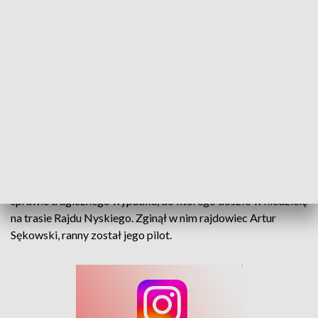
Śmiertelny wypadek na trasie V Rajdu Nyskiego. Okoliczności bada prokuratura
Prokuratura Rejonowa w Prudniku prowadzi śledztwo w
sprawie tragicznego wypadku, do którego doszło w niedzielę
na trasie Rajdu Nyskiego. Zginął w nim rajdowiec Artur
Sękowski, ranny został jego pilot.