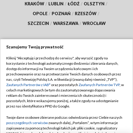
KRAKÓW
/
LUBLIN
/
ŁÓDŹ
/
OLSZTYN
/
OPOLE
/
POZNAŃ
/
RZESZÓW
/
SZCZECIN
/
WARSZAWA
/
WROCŁAW
Szanujemy Twoją prywatność
Dołącz do nas:
Kliknij "Akceptuję i przechodzę do serwisu", aby wyrazić zgody na
korzystanie z technologii automatycznego śledzenia i zbierania danych,
TVP
dostęp do informacji na Twoim urządzeniu końcowym i ich
Abonament TVP
przechowywanie oraz na przetwarzanie Twoich danych osobowych przez
Regulamin TVP
nas, czyli Telewizję Polską S.A. w likwidacji (zwaną dalej również „TVP”),
Emisja w TVP
Zaufanych Partnerów z IAB*
oraz pozostałych
Zaufanych Partnerów TVP
, w
Polityka prywatności
celach marketingowych (w tym do zautomatyzowanego dopasowania
Centrum informacji TVP
Moje zgody
reklam do Twoich zainteresowań i mierzenia ich skuteczności) i
pozostałych, które wskazujemy poniżej, a także zgody na udostępnianie
Naziemna Telewizja Cyfrowa
Pomoc
przez nas identyfikatora PPID do Google.
Sklep TVP
Biuro reklamy
Twoje dane osobowe zbierane podczas odwiedzania przez Ciebie naszych
Rada Programowa
poszczególnych serwisów
zwanych dalej „Portalem”, w tym informacje
Kontakt
zapisywane za pomocą technologii takich jak: pliki cookie, sygnalizatory
System NOS