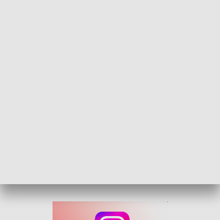
jak i poprawa infrastruktury na terenie objętym scalaniem. Po
przeprowadzeniu całości prac przewiduje się m.in. poprawę
odpływu wód opadowych, co ułatwi dostęp do pól i
gospodarstw rolnych.
W pierwszym etapie, szacowanym na około dwa lata,
przeprowadzone zostaną analizy materiałów, przygotowana
będzie dokumentacja i wstępny projekt scalenia gruntów.
Przewidziano także konsultacje społeczne z mieszkańcami i
właścicielami działek. W drugim etapie powstać mają m.in.
dwa zbiorniki wodne i blisko 3 km nowych dróg;
przebudowane będzie ponad 5 km istniejących dróg wraz z
korektą rowów melioracyjnych i modernizacją przepustów.
Zakończenie projektu przewidziane jest do 30 czerwca 2029
roku.