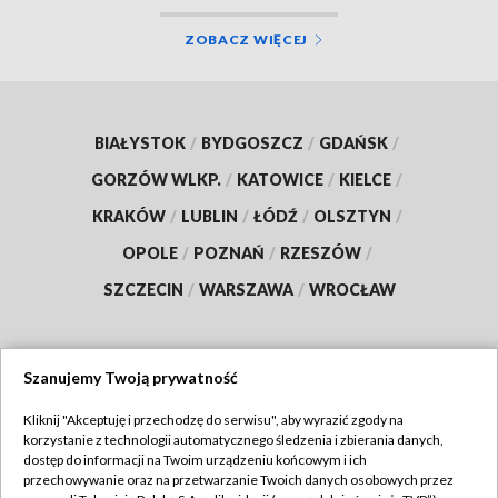
ZOBACZ WIĘCEJ
BIAŁYSTOK
/
BYDGOSZCZ
/
GDAŃSK
/
GORZÓW WLKP.
/
KATOWICE
/
KIELCE
/
KRAKÓW
/
LUBLIN
/
ŁÓDŹ
/
OLSZTYN
/
OPOLE
/
POZNAŃ
/
RZESZÓW
/
SZCZECIN
/
WARSZAWA
/
WROCŁAW
Szanujemy Twoją prywatność
Dołącz do nas:
Kliknij "Akceptuję i przechodzę do serwisu", aby wyrazić zgody na
korzystanie z technologii automatycznego śledzenia i zbierania danych,
TVP
dostęp do informacji na Twoim urządzeniu końcowym i ich
Abonament TVP
przechowywanie oraz na przetwarzanie Twoich danych osobowych przez
Regulamin TVP