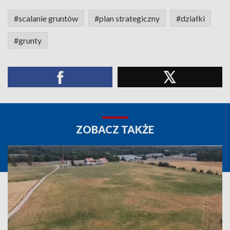
#scalanie gruntów
#plan strategiczny
#działki
#grunty
ZOBACZ TAKŻE