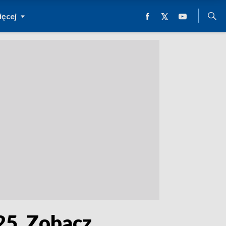
ęcej
025. Zobacz