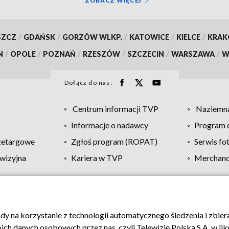
ZOBACZ WIĘCEJ
SZCZ
/
GDAŃSK
/
GORZÓW WLKP.
/
KATOWICE
/
KIELCE
/
KRA
N
/
OPOLE
/
POZNAŃ
/
RZESZÓW
/
SZCZECIN
/
WARSZAWA
/
W
Dołącz do nas:
Centrum informacji TVP
Naziemna
Informacje o nadawcy
Program d
zetargowe
Zgłoś program (ROPAT)
Serwis fo
wizyjna
Kariera w TVP
Merchandi
Polityka prywatności
Moje zgody
Pomoc
Biuro re
ody na korzystanie z technologii automatycznego śledzenia i zbie
 danych osobowych przez nas, czyli Telewizję Polską S.A. w likw