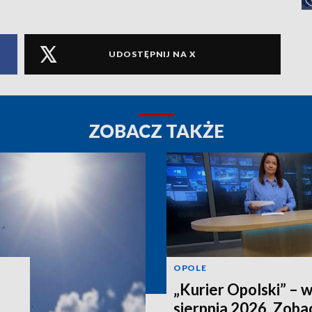
UDOSTĘPNIJ NA X
ZOBACZ TAKŻE
OPOLE
„Kurier Opolski” – 
sierpnia 2026. Zob