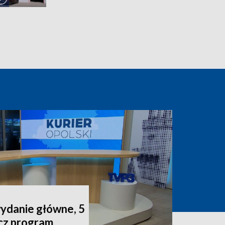
wydanie główne, 5
acz program