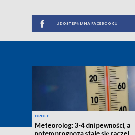
UDOSTĘPNIJ NA FACEBOOKU
OPOLE
Meteorolog: 3-4 dni pewności, a
potem prognoza staje się raczej