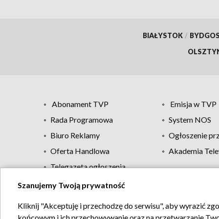
BIAŁYSTOK
/
BYDGO
OLSZTY
Abonament TVP
Emisja w TVP
Rada Programowa
System NOS
Biuro Reklamy
Ogłoszenie pr
Oferta Handlowa
Akademia Tele
Telegazeta ogłoszenia
Szanujemy Twoją prywatność
Regulamin TVP
Kliknij "Akceptuję i przechodzę do serwisu", aby wyrazić zg
końcowym i ich przechowywanie oraz na przetwarzanie Twoich