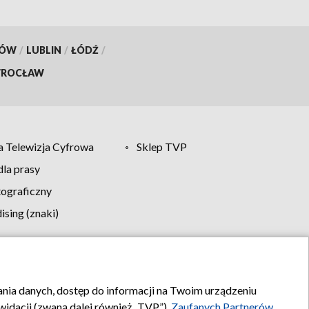
KÓW
/
LUBLIN
/
ŁÓDŹ
/
ROCŁAW
 Telewizja Cyfrowa
Sklep TVP
la prasy
tograficzny
sing (znaki)
klamy
Kontakt
rania danych, dostęp do informacji na Twoim urządzeniu
idacji (zwaną dalej również „TVP”),
Zaufanych Partnerów