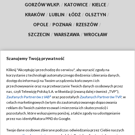
GORZÓW WLKP.
/
KATOWICE
/
KIELCE
/
KRAKÓW
/
LUBLIN
/
ŁÓDŹ
/
OLSZTYN
/
OPOLE
/
POZNAŃ
/
RZESZÓW
/
SZCZECIN
/
WARSZAWA
/
WROCŁAW
Szanujemy Twoją prywatność
Dołącz do nas:
Kliknij "Akceptuję i przechodzę do serwisu", aby wyrazić zgody na
korzystanie z technologii automatycznego śledzenia i zbierania danych,
TVP
dostęp do informacji na Twoim urządzeniu końcowym i ich
Abonament TVP
przechowywanie oraz na przetwarzanie Twoich danych osobowych przez
Regulamin TVP
nas, czyli Telewizję Polską S.A. w likwidacji (zwaną dalej również „TVP”),
Emisja w TVP
Zaufanych Partnerów z IAB*
oraz pozostałych
Zaufanych Partnerów TVP
, w
Polityka prywatności
celach marketingowych (w tym do zautomatyzowanego dopasowania
Centrum informacji TVP
Moje zgody
reklam do Twoich zainteresowań i mierzenia ich skuteczności) i
pozostałych, które wskazujemy poniżej, a także zgody na udostępnianie
Naziemna Telewizja Cyfrowa
Pomoc
przez nas identyfikatora PPID do Google.
Sklep TVP
Biuro reklamy
Twoje dane osobowe zbierane podczas odwiedzania przez Ciebie naszych
Rada Programowa