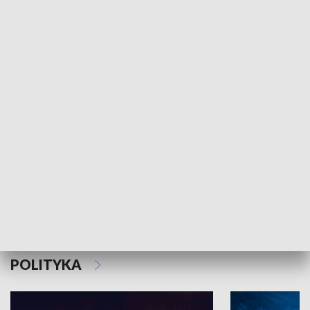
MNIEJSZOŚCI
Schlesien Journal
POLITYKA