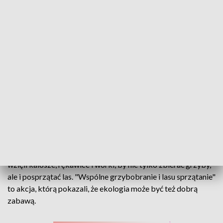
W lasach śmieci jak... grzybów. Wolontariusze ruszyli je posprzątać.
W lesie każda świerkowa igła ma swoje miejsce... gorzej ze
śmieciami, które trafiają tam zupełnie bez zaproszenia.
Dlatego miłośnicy przyrody pod Brzegiem połączyli siły -
wzięli kalosze, rękawice i worki, by nie tylko zbierać grzyby,
ale i posprzątać las. "Wspólne grzybobranie i lasu sprzątanie"
to akcja, którą pokazali, że ekologia może być też dobrą
zabawą.