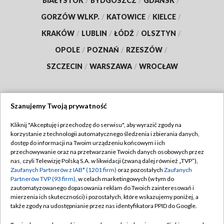
BIAŁYSTOK
/
BYDGOSZCZ
/
GDAŃSK
/
GORZÓW WLKP.
/
KATOWICE
/
KIELCE
/
KRAKÓW
/
LUBLIN
/
ŁÓDŹ
/
OLSZTYN
/
OPOLE
/
POZNAŃ
/
RZESZÓW
/
SZCZECIN
/
WARSZAWA
/
WROCŁAW
Szanujemy Twoją prywatność
Dołącz do nas:
Kliknij "Akceptuję i przechodzę do serwisu", aby wyrazić zgody na
korzystanie z technologii automatycznego śledzenia i zbierania danych,
TVP
dostęp do informacji na Twoim urządzeniu końcowym i ich
Abonament TVP
przechowywanie oraz na przetwarzanie Twoich danych osobowych przez
Regulamin TVP
nas, czyli Telewizję Polską S.A. w likwidacji (zwaną dalej również „TVP”),
Emisja w TVP
Zaufanych Partnerów z IAB* (1201 firm)
oraz pozostałych
Zaufanych
Polityka prywatności
Partnerów TVP (93 firm)
, w celach marketingowych (w tym do
Centrum informacji TVP
Moje zgody
zautomatyzowanego dopasowania reklam do Twoich zainteresowań i
mierzenia ich skuteczności) i pozostałych, które wskazujemy poniżej, a
Naziemna Telewizja Cyfrowa
Pomoc
także zgody na udostępnianie przez nas identyfikatora PPID do Google.
Sklep TVP
Biuro reklamy