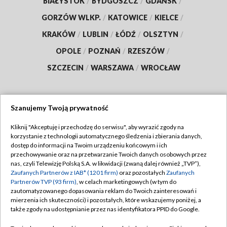
BIAŁYSTOK
/
BYDGOSZCZ
/
GDAŃSK
/
GORZÓW WLKP.
/
KATOWICE
/
KIELCE
/
KRAKÓW
/
LUBLIN
/
ŁÓDŹ
/
OLSZTYN
/
OPOLE
/
POZNAŃ
/
RZESZÓW
/
SZCZECIN
/
WARSZAWA
/
WROCŁAW
Szanujemy Twoją prywatność
Dołącz do nas:
Kliknij "Akceptuję i przechodzę do serwisu", aby wyrazić zgody na
korzystanie z technologii automatycznego śledzenia i zbierania danych,
TVP
dostęp do informacji na Twoim urządzeniu końcowym i ich
Abonament TVP
przechowywanie oraz na przetwarzanie Twoich danych osobowych przez
Regulamin TVP
nas, czyli Telewizję Polską S.A. w likwidacji (zwaną dalej również „TVP”),
Emisja w TVP
Zaufanych Partnerów z IAB* (1201 firm)
oraz pozostałych
Zaufanych
Polityka prywatności
Partnerów TVP (93 firm)
, w celach marketingowych (w tym do
Centrum informacji TVP
Moje zgody
zautomatyzowanego dopasowania reklam do Twoich zainteresowań i
mierzenia ich skuteczności) i pozostałych, które wskazujemy poniżej, a
Naziemna Telewizja Cyfrowa
Pomoc
także zgody na udostępnianie przez nas identyfikatora PPID do Google.
Sklep TVP
Biuro reklamy