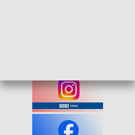
natychmiast zadysponowano zastępy OSP Wysoka, OSP
Leśnica, JRG Strzelce Opolskie, patrol policji oraz zespół
ratownictwa medycznego.
Dwie uczestniczki zdarzenia po przebadaniu przez
ratowników pozostały na miejscu zdarzenia.
Okoliczności wypadku są ustalane przez policję. Droga w
miejscu zdarzenia była czasowo zablokowana.