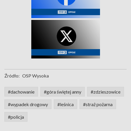
Źródło:
OSP Wysoka
#dachowanie
#góra świętej anny
#zdzieszowice
#wypadek drogowy
#leśnica
#straż pożarna
#policja