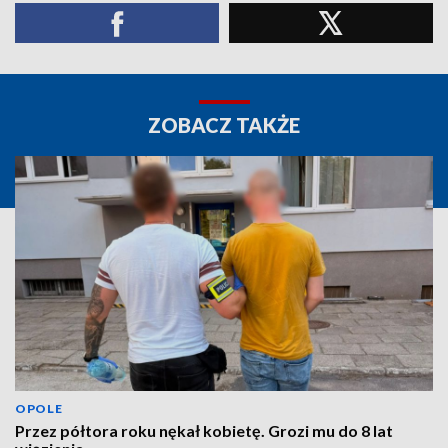
ZOBACZ TAKŻE
OPOLE
Przez półtora roku nękał kobietę. Grozi mu do 8 lat