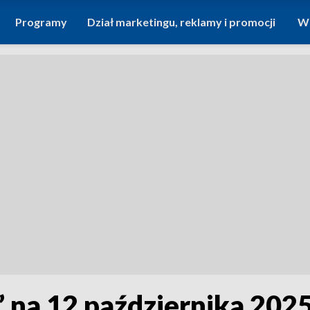
Programy
Dział marketingu, reklamy i promocji
Wi
 na 12 października 202