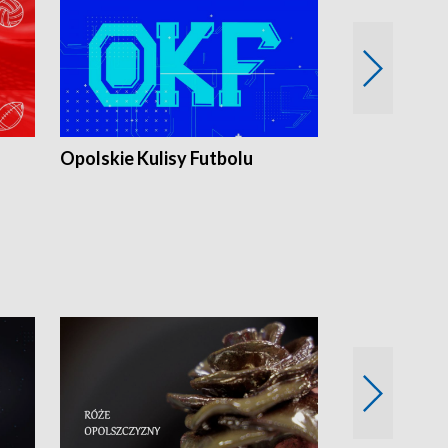
Opolskie Kulisy Futbolu
Złote chwile
sportu