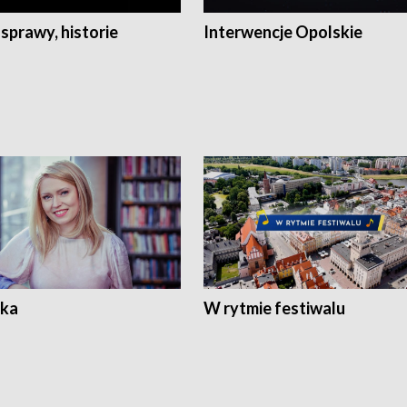
 sprawy, historie
Interwencje Opolskie
ka
W rytmie festiwalu