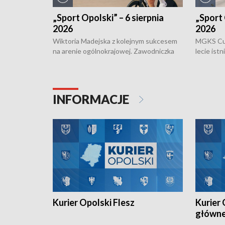
„Sport Opolski” – 6 sierpnia
„Sport 
2026
2026
Wiktoria Madejska z kolejnym sukcesem
MGKS Cuk
na arenie ogólnokrajowej. Zawodniczka
lecie ist
Klubu Kolarskiego Ziemia Brzeska
odbył się
została podwójna Mistrzynią Polski
również o
Juniorów Młodszych w kolarstwie
Otwartyc
torowym.
plażowej
INFORMACJE
meczu Ko
Kurier Opolski Flesz
Kurier 
główn