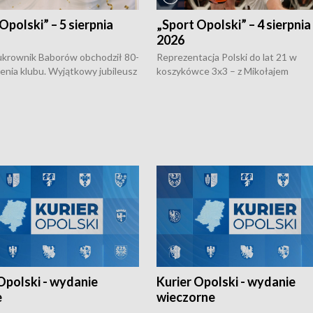
Opolski” – 5 sierpnia
„Sport Opolski” – 4 sierpnia
2026
rownik Baborów obchodził 80-
Reprezentacja Polski do lat 21 w
nienia klubu. Wyjątkowy jubileusz
koszykówce 3x3 – z Mikołajem
 na sportowo. W programie
Kowalczykiem z opolskiego AZS-u 
 turnieju eliminacyjnym
składzie - wygrała dwa z trzech tur
h Mistrzostw w siatkówce
w ramach Ligi Narodów. Rywalizacja
 amatorów w Opolu oraz o
odbyła się w węgierskim Szolnok.
lejarza Opole. Zapraszamy!
Opolski - wydanie
Kurier Opolski - wydanie
e
wieczorne