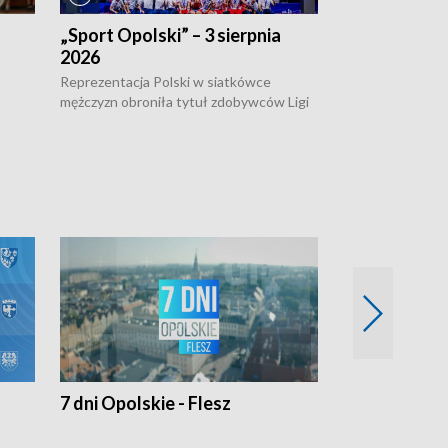
„Sport Opolski” – 3 sierpnia
„Sport Opolsk
2026
Reprezentacja P
mężczyzn w półfi
Reprezentacja Polski w siatkówce
meczu ćwierćfin
mężczyzn obroniła tytuł zdobywców Ligi
Biało-Czerwoni p
w
Narodów. W finale pokonali Amerykanów
Ningbo Ukraińcó
niejów
po tie-breaku. W meczu nie zabrakło
opolskich wątków.
7 dni Opolskie - Flesz
Opolskie o 