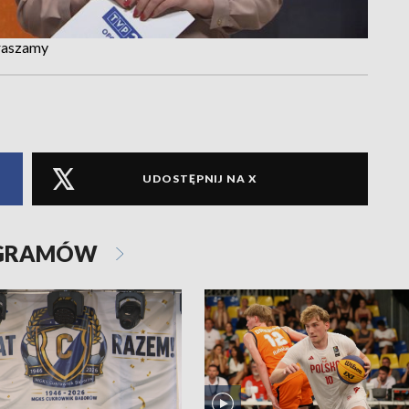
praszamy
UDOSTĘPNIJ NA X
OGRAMÓW