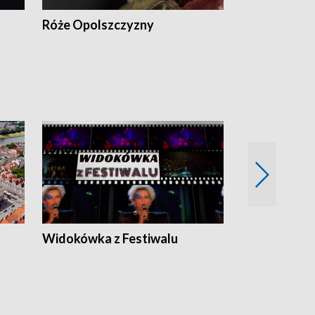
Róże Opolszczyzny
Czas report
Widokówka z Festiwalu
Strefa Kultu