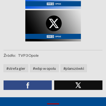
Źródło:
TVP3 Opole
#strefa gier
#wbp w opolu
#planszówki