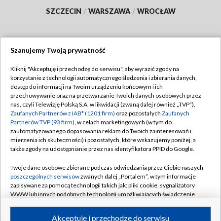
SZCZECIN
/
WARSZAWA
/
WROCŁAW
Szanujemy Twoją prywatność
Dołącz do nas:
Kliknij "Akceptuję i przechodzę do serwisu", aby wyrazić zgody na
korzystanie z technologii automatycznego śledzenia i zbierania danych,
TVP
dostęp do informacji na Twoim urządzeniu końcowym i ich
Abonament TVP
przechowywanie oraz na przetwarzanie Twoich danych osobowych przez
Regulamin TVP
nas, czyli Telewizję Polską S.A. w likwidacji (zwaną dalej również „TVP”),
Emisja w TVP
Zaufanych Partnerów z IAB* (1201 firm)
oraz pozostałych
Zaufanych
Polityka prywatności
Partnerów TVP (93 firm)
, w celach marketingowych (w tym do
Centrum informacji TVP
Moje zgody
zautomatyzowanego dopasowania reklam do Twoich zainteresowań i
mierzenia ich skuteczności) i pozostałych, które wskazujemy poniżej, a
Naziemna Telewizja Cyfrowa
Pomoc
także zgody na udostępnianie przez nas identyfikatora PPID do Google.
Sklep TVP
Biuro reklamy
Twoje dane osobowe zbierane podczas odwiedzania przez Ciebie naszych
Rada Programowa
poszczególnych serwisów
zwanych dalej „Portalem”, w tym informacje
Kontakt
zapisywane za pomocą technologii takich jak: pliki cookie, sygnalizatory
System NOS
WWW lub innych podobnych technologii umożliwiających świadczenie
dopasowanych i bezpiecznych usług, personalizację treści oraz reklam,
Informacje o nadawcy
Kanały
udostępnianie funkcji mediów społecznościowych oraz analizowanie
Akceptuję i przechodzę do serwisu
ruchu w Internecie.