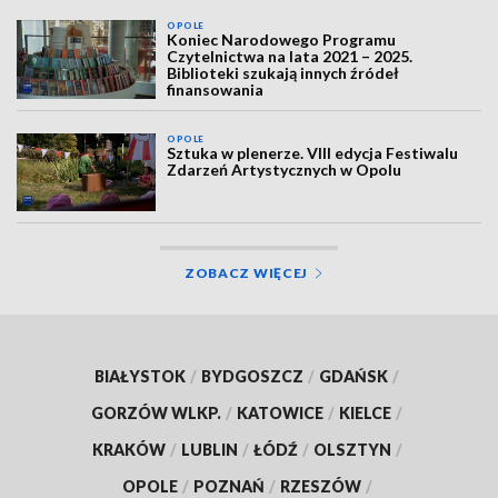
OPOLE
Koniec Narodowego Programu
Czytelnictwa na lata 2021 – 2025.
Biblioteki szukają innych źródeł
finansowania
OPOLE
Sztuka w plenerze. VIII edycja Festiwalu
Zdarzeń Artystycznych w Opolu
ZOBACZ WIĘCEJ
BIAŁYSTOK
/
BYDGOSZCZ
/
GDAŃSK
/
GORZÓW WLKP.
/
KATOWICE
/
KIELCE
/
KRAKÓW
/
LUBLIN
/
ŁÓDŹ
/
OLSZTYN
/
OPOLE
/
POZNAŃ
/
RZESZÓW
/