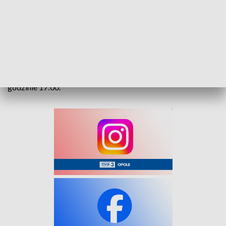
rynku gier.
Dodatkowo, w holu biblioteki zostanie zaprezentowana
wystawa pt. Planszowa Gra Roku 2025 oraz najsłynniejsze
gry polskich twórców tego rodzaju rozrywki.
Otwarcie strefy gier odbędzie się w piątek, 10 października o
godzinie 17:00.