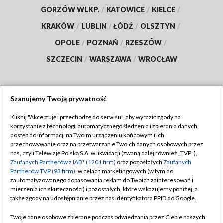
GORZÓW WLKP.
/
KATOWICE
/
KIELCE
/
KRAKÓW
/
LUBLIN
/
ŁÓDŹ
/
OLSZTYN
/
OPOLE
/
POZNAŃ
/
RZESZÓW
/
SZCZECIN
/
WARSZAWA
/
WROCŁAW
Szanujemy Twoją prywatność
Dołącz do nas:
Kliknij "Akceptuję i przechodzę do serwisu", aby wyrazić zgody na
korzystanie z technologii automatycznego śledzenia i zbierania danych,
TVP
dostęp do informacji na Twoim urządzeniu końcowym i ich
Abonament TVP
przechowywanie oraz na przetwarzanie Twoich danych osobowych przez
Regulamin TVP
nas, czyli Telewizję Polską S.A. w likwidacji (zwaną dalej również „TVP”),
Emisja w TVP
Zaufanych Partnerów z IAB* (1201 firm)
oraz pozostałych
Zaufanych
Polityka prywatności
Partnerów TVP (93 firm)
, w celach marketingowych (w tym do
Centrum informacji TVP
Moje zgody
zautomatyzowanego dopasowania reklam do Twoich zainteresowań i
mierzenia ich skuteczności) i pozostałych, które wskazujemy poniżej, a
Naziemna Telewizja Cyfrowa
Pomoc
także zgody na udostępnianie przez nas identyfikatora PPID do Google.
Sklep TVP
Biuro reklamy
Twoje dane osobowe zbierane podczas odwiedzania przez Ciebie naszych