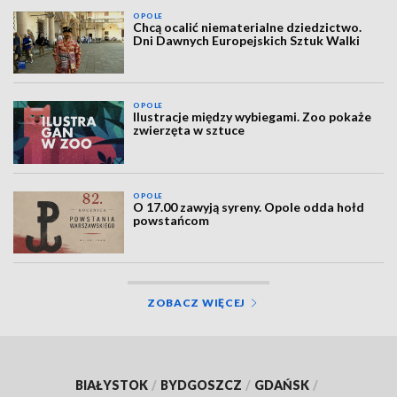
OPOLE
Chcą ocalić niematerialne dziedzictwo.
Dni Dawnych Europejskich Sztuk Walki
OPOLE
Ilustracje między wybiegami. Zoo pokaże
zwierzęta w sztuce
OPOLE
O 17.00 zawyją syreny. Opole odda hołd
powstańcom
ZOBACZ WIĘCEJ
BIAŁYSTOK
/
BYDGOSZCZ
/
GDAŃSK
/