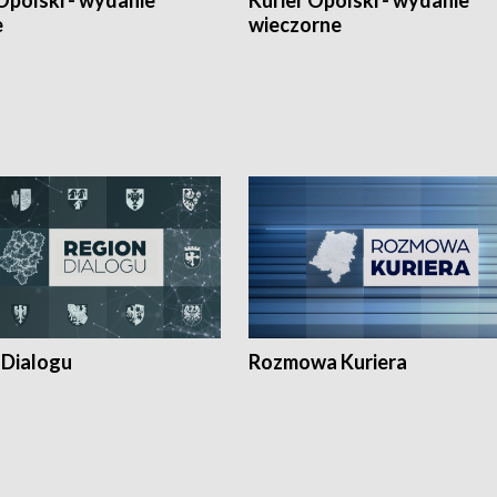
Opolski - wydanie
Kurier Opolski - wydanie
e
wieczorne
 Dialogu
Rozmowa Kuriera