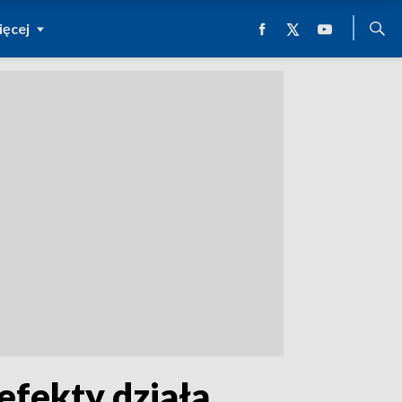
ęcej
fekty działa