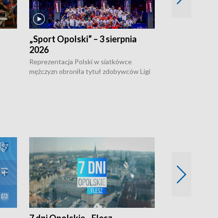
„Sport Opolski” – 3 sierpnia
„Sport Opolsk
2026
Reprezentacja P
mężczyzn w półfi
Reprezentacja Polski w siatkówce
meczu ćwierćfin
mężczyzn obroniła tytuł zdobywców Ligi
Biało-Czerwoni p
w
Narodów. W finale pokonali Amerykanów
Ningbo Ukraińcó
niejów
po tie-breaku. W meczu nie zabrakło
opolskich wątków.