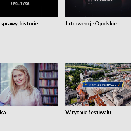
 sprawy, historie
Interwencje Opolskie
ka
W rytmie festiwalu