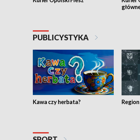
Kurier Opolski Flesz
Kurier 
główn
PUBLICYSTYKA
Kawa czy herbata?
Region
SPORT