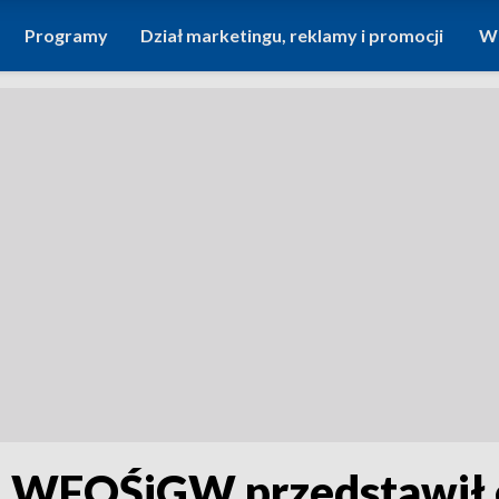
Programy
Dział marketingu, reklamy i promocji
Wi
 WFOŚiGW przedstawił e