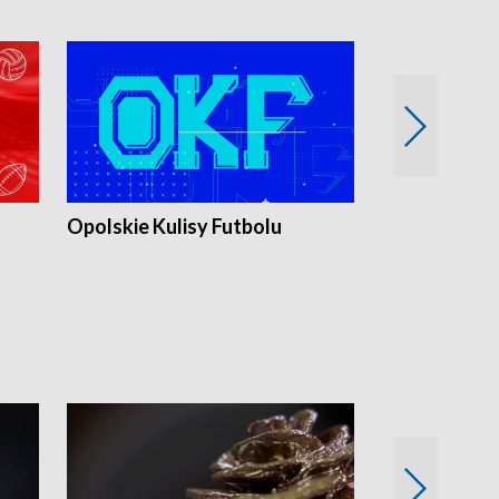
Opolskie Kulisy Futbolu
Złote chwile
sportu