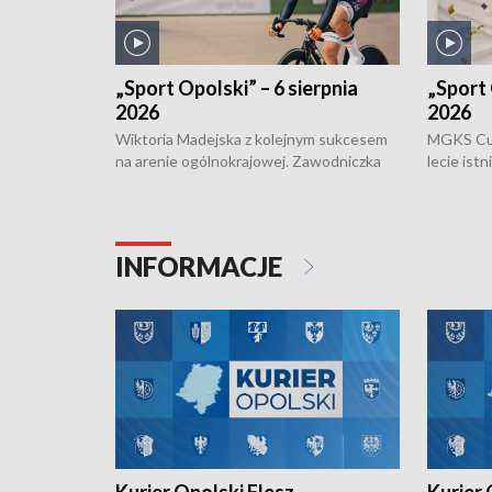
„Sport Opolski” – 6 sierpnia
„Sport 
2026
2026
Wiktoria Madejska z kolejnym sukcesem
MGKS Cuk
na arenie ogólnokrajowej. Zawodniczka
lecie ist
Klubu Kolarskiego Ziemia Brzeska
odbył się
została podwójna Mistrzynią Polski
również o
Juniorów Młodszych w kolarstwie
Otwartyc
torowym.
plażowej
INFORMACJE
meczu Ko