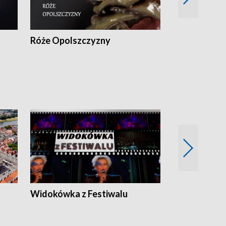
Róże Opolszczyzny
Czas report
Widokówka z Festiwalu
Strefa Kultu