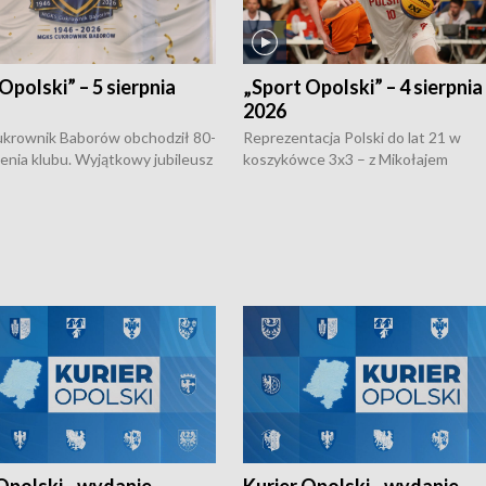
Opolski” – 5 sierpnia
„Sport Opolski” – 4 sierpnia
2026
rownik Baborów obchodził 80-
Reprezentacja Polski do lat 21 w
nienia klubu. Wyjątkowy jubileusz
koszykówce 3x3 – z Mikołajem
 na sportowo. W programie
Kowalczykiem z opolskiego AZS-u 
 turnieju eliminacyjnym
składzie - wygrała dwa z trzech tur
h Mistrzostw w siatkówce
w ramach Ligi Narodów. Rywalizacja
 amatorów w Opolu oraz o
odbyła się w węgierskim Szolnok.
lejarza Opole. Zapraszamy!