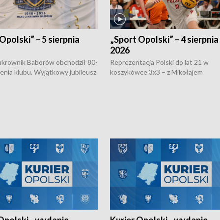
Opolski” – 5 sierpnia
„Sport Opolski” – 4 sierpnia
2026
rownik Baborów obchodził 80-
Reprezentacja Polski do lat 21 w
nienia klubu. Wyjątkowy jubileusz
koszykówce 3x3 – z Mikołajem
 na sportowo. W programie
Kowalczykiem z opolskiego AZS-u 
 turnieju eliminacyjnym
składzie - wygrała dwa z trzech tur
h Mistrzostw w siatkówce
w ramach Ligi Narodów. Rywalizacja
 amatorów w Opolu oraz o
odbyła się w węgierskim Szolnok.
lejarza Opole. Zapraszamy!