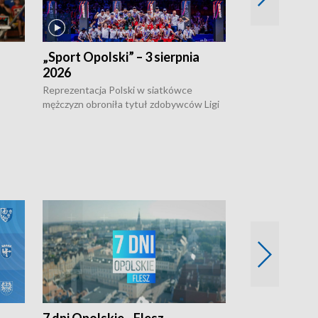
„Sport Opolski” – 3 sierpnia
„Sport Opolsk
2026
Reprezentacja P
mężczyzn w półfi
Reprezentacja Polski w siatkówce
meczu ćwierćfin
mężczyzn obroniła tytuł zdobywców Ligi
Biało-Czerwoni p
w
Narodów. W finale pokonali Amerykanów
Ningbo Ukraińcó
niejów
po tie-breaku. W meczu nie zabrakło
opolskich wątków.