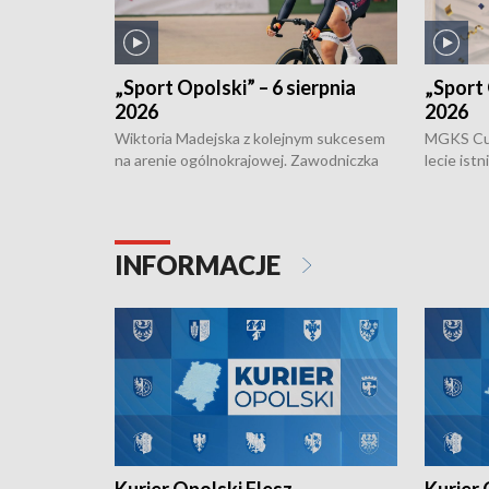
„Sport Opolski” – 6 sierpnia
„Sport 
2026
2026
Wiktoria Madejska z kolejnym sukcesem
MGKS Cuk
na arenie ogólnokrajowej. Zawodniczka
lecie ist
Klubu Kolarskiego Ziemia Brzeska
odbył się
została podwójna Mistrzynią Polski
również o
Juniorów Młodszych w kolarstwie
Otwartyc
torowym.
plażowej
INFORMACJE
meczu Ko