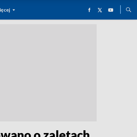
ęcej
owano o zaletach