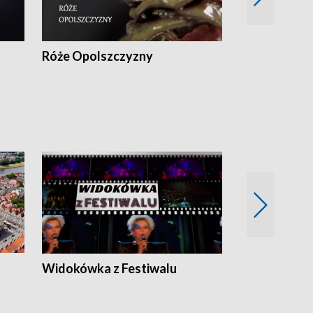
Róże Opolszczyzny
Czas report
Widokówka z Festiwalu
Strefa Kultu