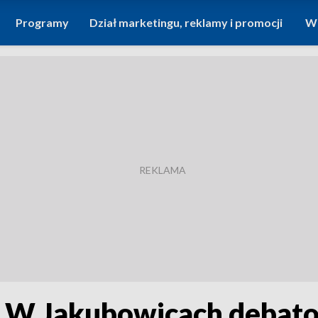
Programy
Dział marketingu, reklamy i promocji
Wi
a? W Jakubowicach debat