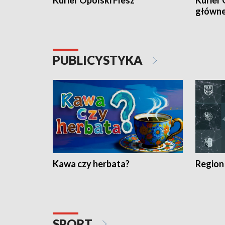
Kurier Opolski Flesz
Kurier 
główn
PUBLICYSTYKA
Kawa czy herbata?
Region
SPORT