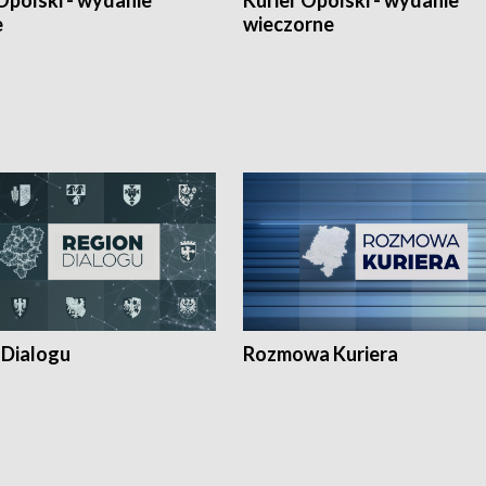
Opolski - wydanie
Kurier Opolski - wydanie
e
wieczorne
 Dialogu
Rozmowa Kuriera