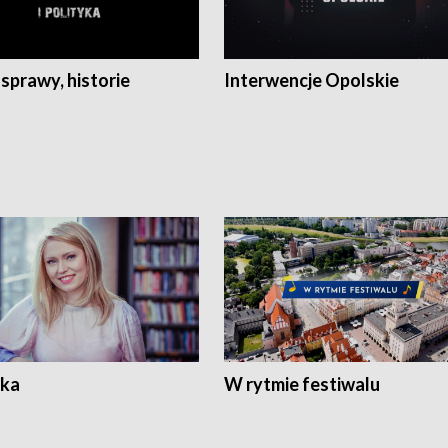
 sprawy, historie
Interwencje Opolskie
ka
W rytmie festiwalu