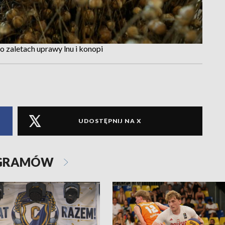
 zaletach uprawy lnu i konopi
UDOSTĘPNIJ NA X
OGRAMÓW