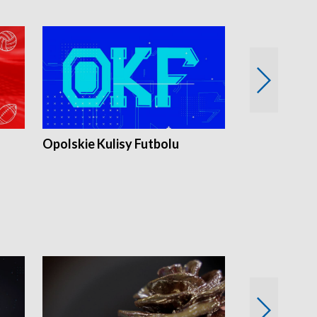
Opolskie Kulisy Futbolu
Złote chwile
sportu