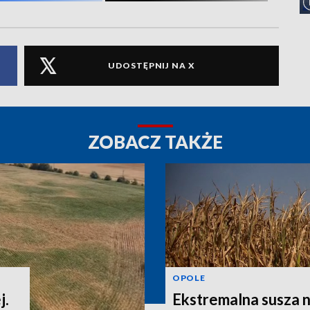
UDOSTĘPNIJ NA X
ZOBACZ TAKŻE
OPOLE
j.
Ekstremalna susza n