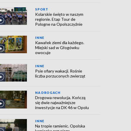
SPORT
Kolarskie święto w naszym
regionie. Etap Tour de
Pologne na Opolszczyźnie
INNE
Kawałek ziemi dla każdego.
Miejski sad w Głogówku
owocuje
INNE
Psie ofiary wakacji. Rośnie
liczba porzuconych zwierząt
NA DROGACH
Drogowa rewolucja. Kończą
się dwie najważniejsze
inwestycje na DK 46 w Opolu
INNE
Na tropie ramienic. Opolska
kamionka przyciąga