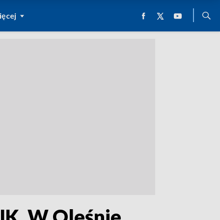
ęcej
IK. W Oleśnie