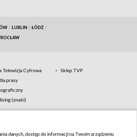
KÓW
/
LUBLIN
/
ŁÓDŹ
/
ROCŁAW
 Telewizja Cyfrowa
Sklep TVP
la prasy
tograficzny
sing (znaki)
klamy
Kontakt
rania danych, dostęp do informacji na Twoim urządzeniu