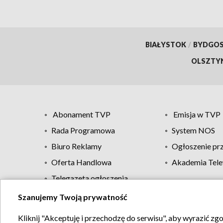
BIAŁYSTOK
/
BYDGO
OLSZTY
Abonament TVP
Emisja w TVP
Rada Programowa
System NOS
Biuro Reklamy
Ogłoszenie pr
Oferta Handlowa
Akademia Tele
Telegazeta ogłoszenia
Szanujemy Twoją prywatność
Regulamin TVP
Kliknij "Akceptuję i przechodzę do serwisu", aby wyrazić zg