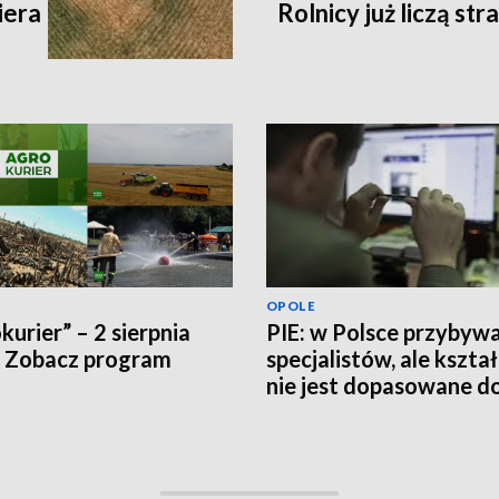
iera
Rolnicy już liczą str
OPOLE
kurier” – 2 sierpnia
PIE: w Polsce przybyw
 Zobacz program
specjalistów, ale kszta
nie jest dopasowane d
potrzeb rynku pracy