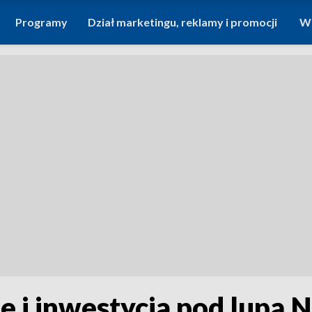
Programy
Dział marketingu, reklamy i promocji
Wi
 i inwestycja pod lupą N