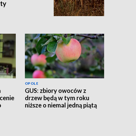
aty
OPOLE
a
GUS: zbiory owoców z
łcenie
drzew będą w tym roku
o
niższe o niemal jedną piątą