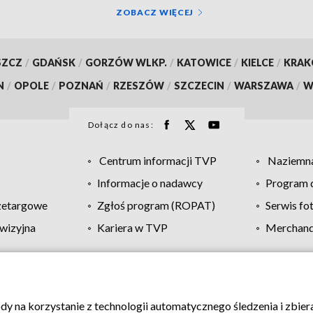
ZOBACZ WIĘCEJ
SZCZ
/
GDAŃSK
/
GORZÓW WLKP.
/
KATOWICE
/
KIELCE
/
KRA
N
/
OPOLE
/
POZNAŃ
/
RZESZÓW
/
SZCZECIN
/
WARSZAWA
/
W
Dołącz do nas:
Centrum informacji TVP
Naziemna
Informacje o nadawcy
Program d
zetargowe
Zgłoś program (ROPAT)
Serwis fo
wizyjna
Kariera w TVP
Merchandi
Polityka prywatności
Moje zgody
Pomoc
Biuro re
ody na korzystanie z technologii automatycznego śledzenia i zbie