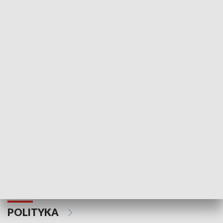
Wejściówka
Zakładka
MNIEJSZOŚCI
Schlesien Journal
POLITYKA