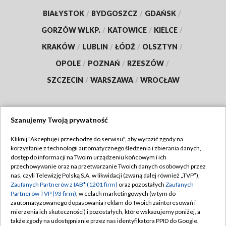
BIAŁYSTOK
/
BYDGOSZCZ
/
GDAŃSK
/
GORZÓW WLKP.
/
KATOWICE
/
KIELCE
/
KRAKÓW
/
LUBLIN
/
ŁÓDŹ
/
OLSZTYN
/
OPOLE
/
POZNAŃ
/
RZESZÓW
/
SZCZECIN
/
WARSZAWA
/
WROCŁAW
Szanujemy Twoją prywatność
Dołącz do nas:
Kliknij "Akceptuję i przechodzę do serwisu", aby wyrazić zgody na
korzystanie z technologii automatycznego śledzenia i zbierania danych,
TVP
dostęp do informacji na Twoim urządzeniu końcowym i ich
Abonament TVP
przechowywanie oraz na przetwarzanie Twoich danych osobowych przez
Regulamin TVP
nas, czyli Telewizję Polską S.A. w likwidacji (zwaną dalej również „TVP”),
Emisja w TVP
Zaufanych Partnerów z IAB* (1201 firm)
oraz pozostałych
Zaufanych
Polityka prywatności
Partnerów TVP (93 firm)
, w celach marketingowych (w tym do
Centrum informacji TVP
Moje zgody
zautomatyzowanego dopasowania reklam do Twoich zainteresowań i
mierzenia ich skuteczności) i pozostałych, które wskazujemy poniżej, a
Naziemna Telewizja Cyfrowa
Pomoc
także zgody na udostępnianie przez nas identyfikatora PPID do Google.