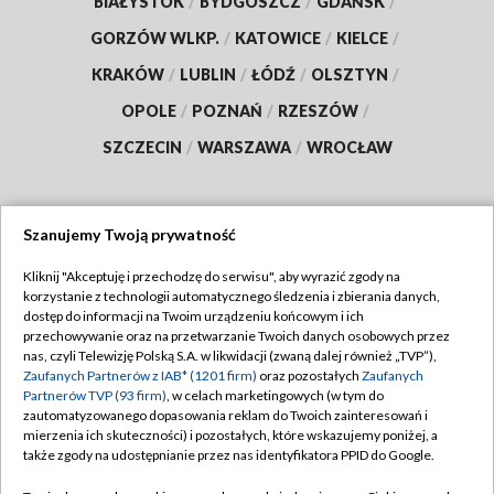
BIAŁYSTOK
/
BYDGOSZCZ
/
GDAŃSK
/
GORZÓW WLKP.
/
KATOWICE
/
KIELCE
/
KRAKÓW
/
LUBLIN
/
ŁÓDŹ
/
OLSZTYN
/
OPOLE
/
POZNAŃ
/
RZESZÓW
/
SZCZECIN
/
WARSZAWA
/
WROCŁAW
Szanujemy Twoją prywatność
Dołącz do nas:
Kliknij "Akceptuję i przechodzę do serwisu", aby wyrazić zgody na
korzystanie z technologii automatycznego śledzenia i zbierania danych,
TVP
dostęp do informacji na Twoim urządzeniu końcowym i ich
Abonament TVP
przechowywanie oraz na przetwarzanie Twoich danych osobowych przez
Regulamin TVP
nas, czyli Telewizję Polską S.A. w likwidacji (zwaną dalej również „TVP”),
Emisja w TVP
Zaufanych Partnerów z IAB* (1201 firm)
oraz pozostałych
Zaufanych
Polityka prywatności
Partnerów TVP (93 firm)
, w celach marketingowych (w tym do
Centrum informacji TVP
Moje zgody
zautomatyzowanego dopasowania reklam do Twoich zainteresowań i
mierzenia ich skuteczności) i pozostałych, które wskazujemy poniżej, a
Naziemna Telewizja Cyfrowa
Pomoc
także zgody na udostępnianie przez nas identyfikatora PPID do Google.
Sklep TVP
Biuro reklamy