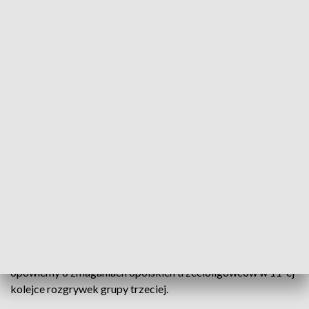
„Sport Opolski” – 8 października 2025
Reprezentant AZS-u Politechniki Opolskiej Felix
Pigeon już jutro rozpocznie zmagania w
tegorocznym World Tour w short tracku. 23-latek
zainauguruje rywalizację w kanadyjskim Montrealu.
W programie także relacja z meczu między Dremanem
Exlabesa Opole Komprachcice, a Ruchem Chorzów, a także
opowiemy o zmaganiach opolskich trzecioligowców w 11-ej
kolejce rozgrywek grupy trzeciej.