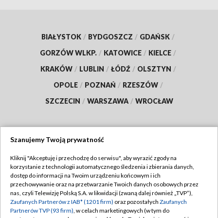
BIAŁYSTOK
/
BYDGOSZCZ
/
GDAŃSK
/
GORZÓW WLKP.
/
KATOWICE
/
KIELCE
/
KRAKÓW
/
LUBLIN
/
ŁÓDŹ
/
OLSZTYN
/
OPOLE
/
POZNAŃ
/
RZESZÓW
/
SZCZECIN
/
WARSZAWA
/
WROCŁAW
Szanujemy Twoją prywatność
Dołącz do nas:
Kliknij "Akceptuję i przechodzę do serwisu", aby wyrazić zgody na
korzystanie z technologii automatycznego śledzenia i zbierania danych,
TVP
dostęp do informacji na Twoim urządzeniu końcowym i ich
Abonament TVP
przechowywanie oraz na przetwarzanie Twoich danych osobowych przez
Regulamin TVP
nas, czyli Telewizję Polską S.A. w likwidacji (zwaną dalej również „TVP”),
Emisja w TVP
Zaufanych Partnerów z IAB* (1201 firm)
oraz pozostałych
Zaufanych
Polityka prywatności
Partnerów TVP (93 firm)
, w celach marketingowych (w tym do
Centrum informacji TVP