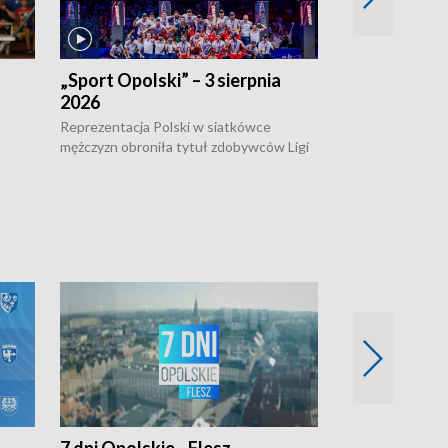
„Sport Opolski” – 3 sierpnia
„Sport Opolsk
2026
Reprezentacja P
mężczyzn w półfi
Reprezentacja Polski w siatkówce
meczu ćwierćfin
mężczyzn obroniła tytuł zdobywców Ligi
Biało-Czerwoni p
w
Narodów. W finale pokonali Amerykanów
Ningbo Ukraińcó
niejów
po tie-breaku. W meczu nie zabrakło
opolskich wątków.