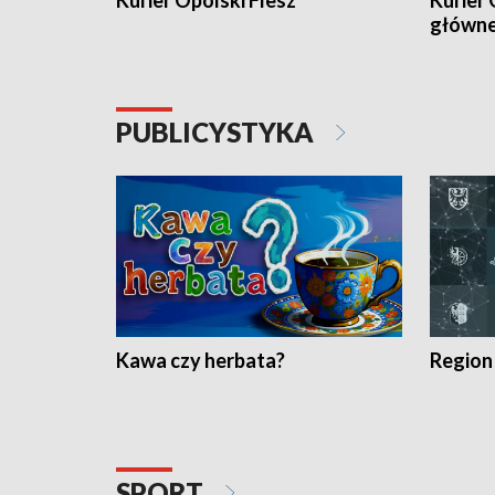
Kurier Opolski Flesz
Kurier 
główn
PUBLICYSTYKA
Kawa czy herbata?
Region
SPORT