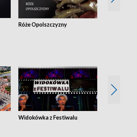
Róże Opolszczyzny
Czas report
Widokówka z Festiwalu
Strefa Kultu