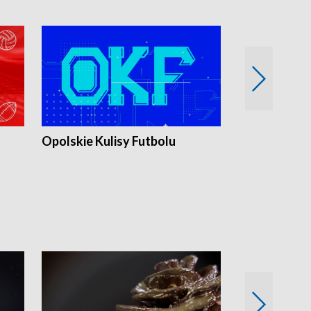
Opolskie Kulisy Futbolu
Złote chwile
sportu