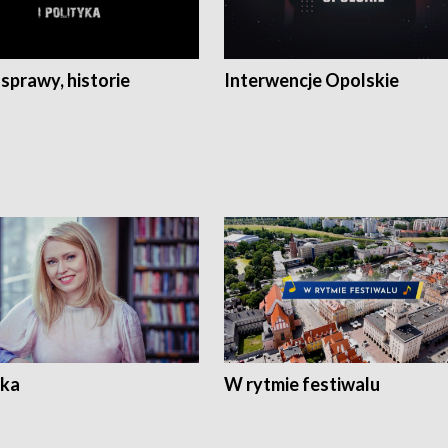
 sprawy, historie
Interwencje Opolskie
ka
W rytmie festiwalu