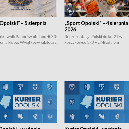
Opolski” – 5 sierpnia
„Sport Opolski” – 4 sierpnia
2026
rownik Baborów obchodził 80-
Reprezentacja Polski do lat 21 w
nienia klubu. Wyjątkowy jubileusz
koszykówce 3x3 – z Mikołajem
 na sportowo. W programie
Kowalczykiem z opolskiego AZS-u 
 turnieju eliminacyjnym
składzie - wygrała dwa z trzech tur
h Mistrzostw w siatkówce
w ramach Ligi Narodów. Rywalizacja
 amatorów w Opolu oraz o
odbyła się w węgierskim Szolnok.
lejarza Opole. Zapraszamy!