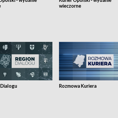
Opolski - wydanie
Kurier Opolski - wydanie
e
wieczorne
 Dialogu
Rozmowa Kuriera