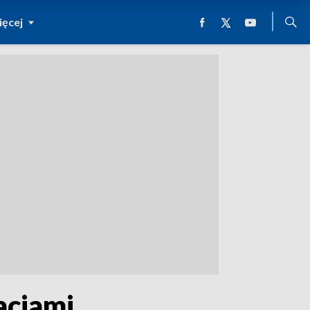
ęcej
acjami