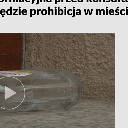
ędzie prohibicja w mieśc