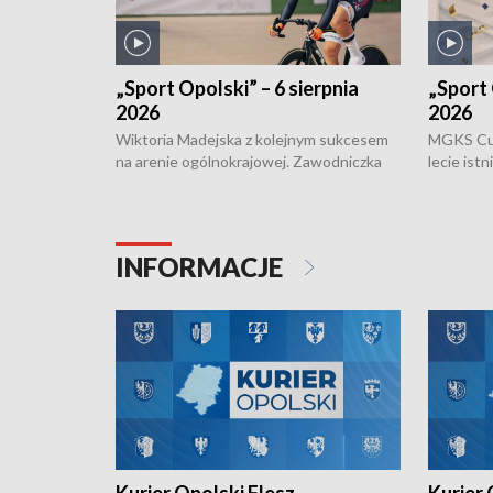
„Sport Opolski” – 6 sierpnia
„Sport 
2026
2026
Wiktoria Madejska z kolejnym sukcesem
MGKS Cuk
na arenie ogólnokrajowej. Zawodniczka
lecie ist
Klubu Kolarskiego Ziemia Brzeska
odbył się
została podwójna Mistrzynią Polski
również o
Juniorów Młodszych w kolarstwie
Otwartyc
torowym.
plażowej
INFORMACJE
meczu Ko