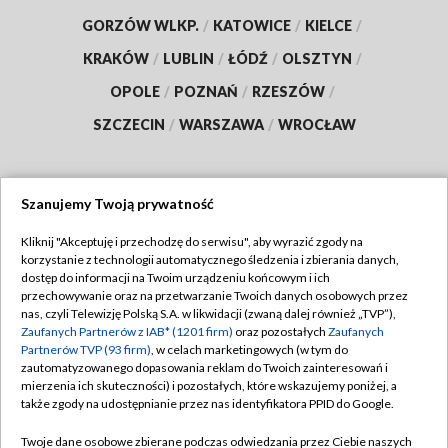
GORZÓW WLKP.
/
KATOWICE
/
KIELCE
/
KRAKÓW
/
LUBLIN
/
ŁÓDŹ
/
OLSZTYN
/
OPOLE
/
POZNAŃ
/
RZESZÓW
/
SZCZECIN
/
WARSZAWA
/
WROCŁAW
Szanujemy Twoją prywatność
Dołącz do nas:
Kliknij "Akceptuję i przechodzę do serwisu", aby wyrazić zgody na
korzystanie z technologii automatycznego śledzenia i zbierania danych,
TVP
dostęp do informacji na Twoim urządzeniu końcowym i ich
Abonament TVP
przechowywanie oraz na przetwarzanie Twoich danych osobowych przez
Regulamin TVP
nas, czyli Telewizję Polską S.A. w likwidacji (zwaną dalej również „TVP”),
Emisja w TVP
Zaufanych Partnerów z IAB* (1201 firm)
oraz pozostałych
Zaufanych
Polityka prywatności
Partnerów TVP (93 firm)
, w celach marketingowych (w tym do
Centrum informacji TVP
Moje zgody
zautomatyzowanego dopasowania reklam do Twoich zainteresowań i
mierzenia ich skuteczności) i pozostałych, które wskazujemy poniżej, a
Naziemna Telewizja Cyfrowa
Pomoc
także zgody na udostępnianie przez nas identyfikatora PPID do Google.
Sklep TVP
Biuro reklamy
Twoje dane osobowe zbierane podczas odwiedzania przez Ciebie naszych