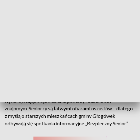
W trosce o bezpieczeństwo seniorów. Cykl spotkań informacyjnych w
Głogówku
Próbują ich oszukać za pomocą telefonu lub w sieci,
wykorzystując chęć niesienia pomocy rodzinie czy
znajomym. Seniorzy są łatwymi ofiarami oszustów – dlatego
z myślą o starszych mieszkańcach gminy Głogówek
odbywają się spotkania informacyjne „Bezpieczny Senior”