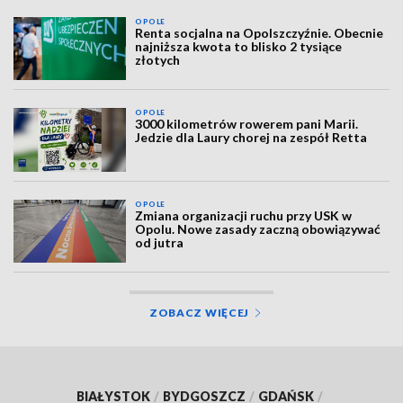
OPOLE
Renta socjalna na Opolszczyźnie. Obecnie
najniższa kwota to blisko 2 tysiące
złotych
OPOLE
3000 kilometrów rowerem pani Marii.
Jedzie dla Laury chorej na zespół Retta
OPOLE
Zmiana organizacji ruchu przy USK w
Opolu. Nowe zasady zaczną obowiązywać
od jutra
ZOBACZ WIĘCEJ
BIAŁYSTOK
/
BYDGOSZCZ
/
GDAŃSK
/