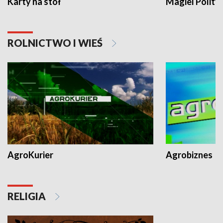
Karty na stół
Magiel Polity
ROLNICTWO I WIEŚ
AgroKurier
Agrobiznes
RELIGIA