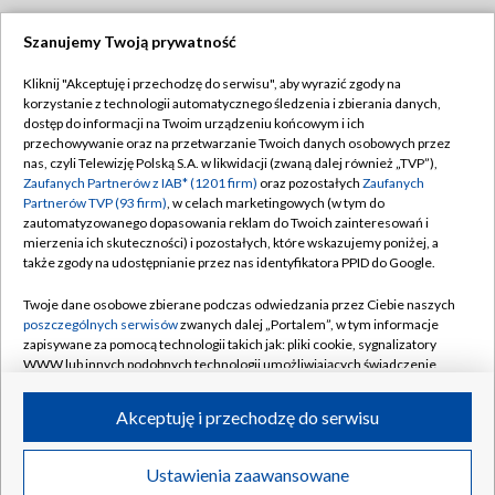
Szanujemy Twoją prywatność
Dołącz do nas:
Kliknij "Akceptuję i przechodzę do serwisu", aby wyrazić zgody na
korzystanie z technologii automatycznego śledzenia i zbierania danych,
TVP
dostęp do informacji na Twoim urządzeniu końcowym i ich
Abonament TVP
przechowywanie oraz na przetwarzanie Twoich danych osobowych przez
Regulamin TVP
nas, czyli Telewizję Polską S.A. w likwidacji (zwaną dalej również „TVP”),
Emisja w TVP
Zaufanych Partnerów z IAB* (1201 firm)
oraz pozostałych
Zaufanych
Polityka prywatności
Partnerów TVP (93 firm)
, w celach marketingowych (w tym do
Centrum informacji TVP
Moje zgody
zautomatyzowanego dopasowania reklam do Twoich zainteresowań i
mierzenia ich skuteczności) i pozostałych, które wskazujemy poniżej, a
Naziemna Telewizja Cyfrowa
Pomoc
także zgody na udostępnianie przez nas identyfikatora PPID do Google.
Sklep TVP
Biuro reklamy
Twoje dane osobowe zbierane podczas odwiedzania przez Ciebie naszych
Rada Programowa
poszczególnych serwisów
zwanych dalej „Portalem”, w tym informacje
Kontakt
zapisywane za pomocą technologii takich jak: pliki cookie, sygnalizatory
System NOS
WWW lub innych podobnych technologii umożliwiających świadczenie
dopasowanych i bezpiecznych usług, personalizację treści oraz reklam,
Informacje o nadawcy
Kanały
udostępnianie funkcji mediów społecznościowych oraz analizowanie
Akceptuję i przechodzę do serwisu
ruchu w Internecie.
Program dla prasy
©2026 Telewizja Polska S.A. w likwidacji
Biuro Reklamy
Twoje dane osobowe zbierane podczas odwiedzania przez Ciebie
Ustawienia zaawansowane
poszczególnych serwisów
na Portalu, takie jak adresy IP, identyfikatory