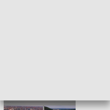
KULTURA I SZTUKA
Wejściówka
Zakładka
MNIEJSZOŚCI