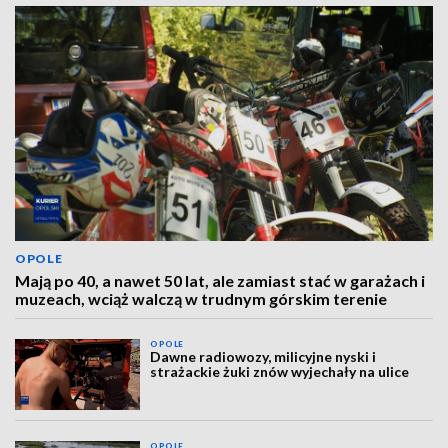
OPOLE
Mają po 40, a nawet 50 lat, ale zamiast stać w garażach i
muzeach, wciąż walczą w trudnym górskim terenie
OPOLE
Dawne radiowozy, milicyjne nyski i
strażackie żuki znów wyjechały na ulice
OPOLE