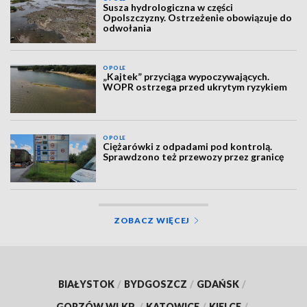
Susza hydrologiczna w części
Opolszczyzny. Ostrzeżenie obowiązuje do
odwołania
OPOLE
„Kajtek” przyciąga wypoczywających.
WOPR ostrzega przed ukrytym ryzykiem
OPOLE
Ciężarówki z odpadami pod kontrolą.
Sprawdzono też przewozy przez granicę
ZOBACZ WIĘCEJ
BIAŁYSTOK
/
BYDGOSZCZ
/
GDAŃSK
/
GORZÓW WLKP.
/
KATOWICE
/
KIELCE
/