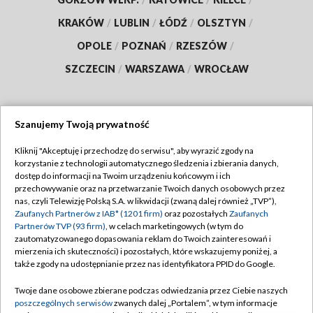
KRAKÓW
/
LUBLIN
/
ŁÓDŹ
/
OLSZTYN
/
OPOLE
/
POZNAŃ
/
RZESZÓW
/
SZCZECIN
/
WARSZAWA
/
WROCŁAW
Szanujemy Twoją prywatność
Dołącz do nas:
Kliknij "Akceptuję i przechodzę do serwisu", aby wyrazić zgody na
korzystanie z technologii automatycznego śledzenia i zbierania danych,
TVP
dostęp do informacji na Twoim urządzeniu końcowym i ich
Abonament TVP
przechowywanie oraz na przetwarzanie Twoich danych osobowych przez
Regulamin TVP
nas, czyli Telewizję Polską S.A. w likwidacji (zwaną dalej również „TVP”),
Emisja w TVP
Zaufanych Partnerów z IAB* (1201 firm)
oraz pozostałych
Zaufanych
Polityka prywatności
Partnerów TVP (93 firm)
, w celach marketingowych (w tym do
Centrum informacji TVP
Moje zgody
zautomatyzowanego dopasowania reklam do Twoich zainteresowań i
mierzenia ich skuteczności) i pozostałych, które wskazujemy poniżej, a
Naziemna Telewizja Cyfrowa
Pomoc
także zgody na udostępnianie przez nas identyfikatora PPID do Google.
Sklep TVP
Biuro reklamy
Twoje dane osobowe zbierane podczas odwiedzania przez Ciebie naszych
Rada Programowa
poszczególnych serwisów
zwanych dalej „Portalem”, w tym informacje
Kontakt