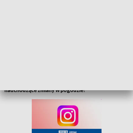
„Prognoza pogody” na 7 października 2025. Zapraszamy
Zapraszamy do zapoznania się z prognozą pogody
na 7 października 2025 roku. Sprawdź, jak będą
wyglądać warunki atmosferyczne i przygotuj się na
nadchodzące zmiany w pogodzie!