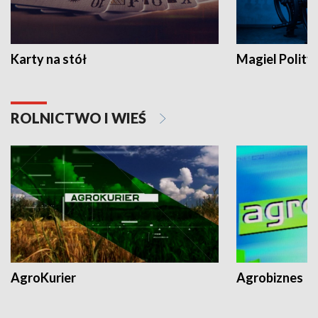
Karty na stół
Magiel Polity
ROLNICTWO I WIEŚ
AgroKurier
Agrobiznes