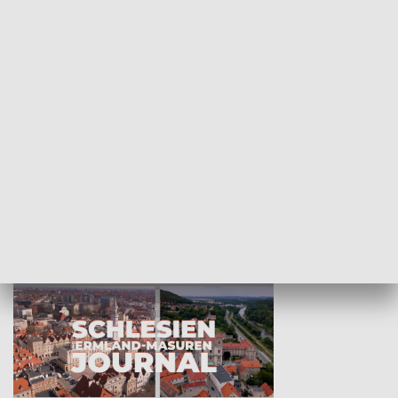
Wejściówka
Zakładka
MNIEJSZOŚCI