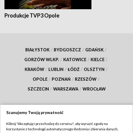
Produkcje TVP3 Opole
BIAŁYSTOK
/
BYDGOSZCZ
/
GDAŃSK
/
GORZÓW WLKP.
/
KATOWICE
/
KIELCE
/
KRAKÓW
/
LUBLIN
/
ŁÓDŹ
/
OLSZTYN
/
OPOLE
/
POZNAŃ
/
RZESZÓW
/
SZCZECIN
/
WARSZAWA
/
WROCŁAW
Szanujemy Twoją prywatność
Dołącz do nas:
Kliknij "Akceptuję i przechodzę do serwisu", aby wyrazić zgody na
korzystanie z technologii automatycznego śledzenia i zbierania danych,
TVP