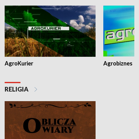
AgroKurier
Agrobiznes
RELIGIA