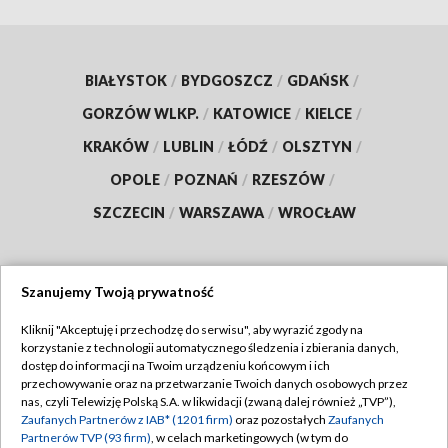
BIAŁYSTOK
/
BYDGOSZCZ
/
GDAŃSK
/
GORZÓW WLKP.
/
KATOWICE
/
KIELCE
/
KRAKÓW
/
LUBLIN
/
ŁÓDŹ
/
OLSZTYN
/
OPOLE
/
POZNAŃ
/
RZESZÓW
/
SZCZECIN
/
WARSZAWA
/
WROCŁAW
Szanujemy Twoją prywatność
Dołącz do nas:
Kliknij "Akceptuję i przechodzę do serwisu", aby wyrazić zgody na
korzystanie z technologii automatycznego śledzenia i zbierania danych,
TVP
dostęp do informacji na Twoim urządzeniu końcowym i ich
Abonament TVP
przechowywanie oraz na przetwarzanie Twoich danych osobowych przez
Regulamin TVP
nas, czyli Telewizję Polską S.A. w likwidacji (zwaną dalej również „TVP”),
Emisja w TVP
Zaufanych Partnerów z IAB* (1201 firm)
oraz pozostałych
Zaufanych
Polityka prywatności
Partnerów TVP (93 firm)
, w celach marketingowych (w tym do