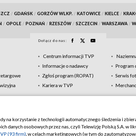
SZCZ
/
GDAŃSK
/
GORZÓW WLKP.
/
KATOWICE
/
KIELCE
/
KRA
N
/
OPOLE
/
POZNAŃ
/
RZESZÓW
/
SZCZECIN
/
WARSZAWA
/
W
Dołącz do nas:
Centrum informacji TVP
Naziemna
Informacje o nadawcy
Program d
zetargowe
Zgłoś program (ROPAT)
Serwis fo
wizyjna
Kariera w TVP
Merchandi
Polityka prywatności
Moje zgody
Pomoc
Biuro re
ody na korzystanie z technologii automatycznego śledzenia i zbie
 danych osobowych przez nas, czyli Telewizję Polską S.A. w likw
VP (93 firm)
, w celach marketingowych (w tym do zautomatyzow