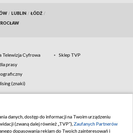
KÓW
/
LUBLIN
/
ŁÓDŹ
/
ROCŁAW
 Telewizja Cyfrowa
Sklep TVP
la prasy
tograficzny
sing (znaki)
klamy
Kontakt
rania danych, dostęp do informacji na Twoim urządzeniu
idacji (zwaną dalej również „TVP”),
Zaufanych Partnerów
anego dopasowania reklam do Twoich zainteresowań i