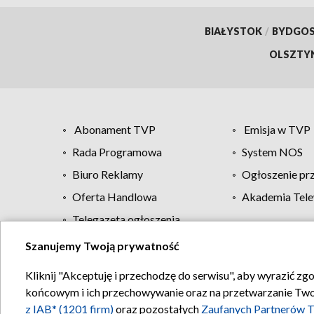
BIAŁYSTOK
/
BYDGO
OLSZTY
Abonament TVP
Emisja w TVP
Rada Programowa
System NOS
Biuro Reklamy
Ogłoszenie pr
Oferta Handlowa
Akademia Tele
Telegazeta ogłoszenia
Szanujemy Twoją prywatność
Regulamin TVP
Kliknij "Akceptuję i przechodzę do serwisu", aby wyrazić zg
końcowym i ich przechowywanie oraz na przetwarzanie Twoich
z IAB* (1201 firm)
oraz pozostałych
Zaufanych Partnerów T