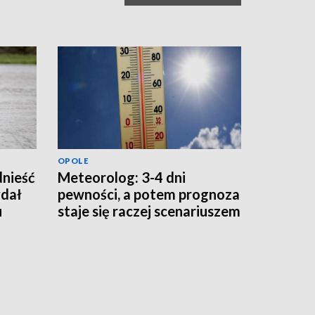
OPOLE
dnieść
Meteorolog: 3-4 dni
dał
pewności, a potem prognoza
u
staje się raczej scenariuszem