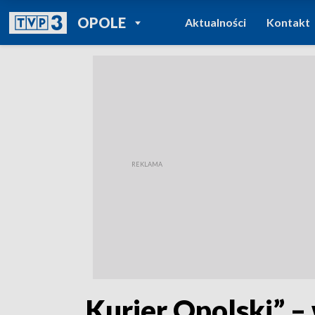
POWRÓT DO
OPOLE
Aktualności
Kontakt
TVP REGIONY
„Kurier Opolski” –