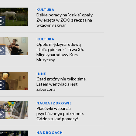
KULTURA
Dzikie porady na "dzikie" opały.
Zwierzęta w ZOO z recptą na
wkacyjny skwar
KULTURA
Opole międzynarodową
stolicą piosenki. Trwa 36.
Międzynarodowy Kurs
Muzyczny.
INNE
Czad groźny nie tylko zimą.
Latem wentylacja jest
zaburzona
NAUKA I ZDROWIE
Placówki wsparcia
psychicznego potrzebne.
Gdzie szukać pomocy?
NA DROGACH