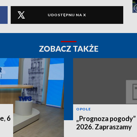
UDOSTĘPNIJ NA X
ZOBACZ TAKŻE
OPOLE
e, 6
„Prognoza pogody” n
2026. Zapraszamy