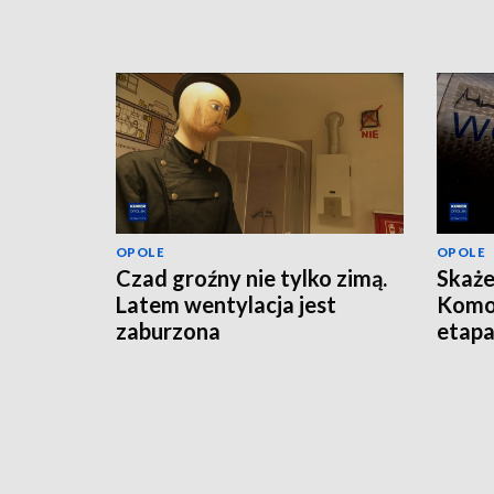
OPOLE
OPOLE
Czad groźny nie tylko zimą.
Skaże
Latem wentylacja jest
Komo
zaburzona
etap