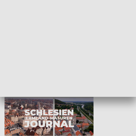
Wejściówka
Zakładka
MNIEJSZOŚCI