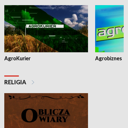
AgroKurier
Agrobiznes
RELIGIA