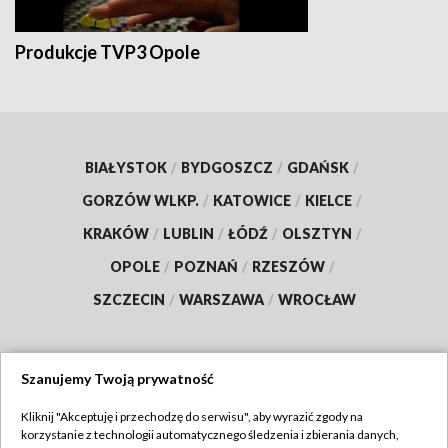
Produkcje TVP3 Opole
BIAŁYSTOK
/
BYDGOSZCZ
/
GDAŃSK
/
GORZÓW WLKP.
/
KATOWICE
/
KIELCE
/
KRAKÓW
/
LUBLIN
/
ŁÓDŹ
/
OLSZTYN
/
OPOLE
/
POZNAŃ
/
RZESZÓW
/
SZCZECIN
/
WARSZAWA
/
WROCŁAW
Szanujemy Twoją prywatność
Dołącz do nas:
Kliknij "Akceptuję i przechodzę do serwisu", aby wyrazić zgody na
korzystanie z technologii automatycznego śledzenia i zbierania danych,
TVP