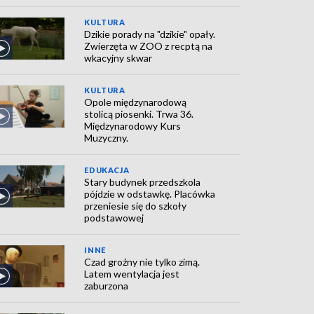
KULTURA
Dzikie porady na "dzikie" opały.
Zwierzęta w ZOO z recptą na
wkacyjny skwar
KULTURA
Opole międzynarodową
stolicą piosenki. Trwa 36.
Międzynarodowy Kurs
Muzyczny.
EDUKACJA
Stary budynek przedszkola
pójdzie w odstawkę. Placówka
przeniesie się do szkoły
podstawowej
INNE
Czad groźny nie tylko zimą.
Latem wentylacja jest
zaburzona