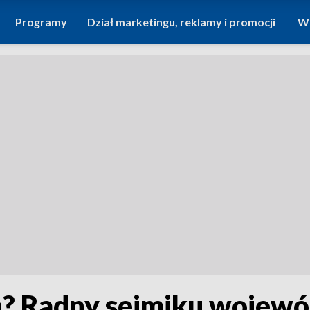
Programy
Dział marketingu, reklamy i promocji
Wi
h? Radny sejmiku wojewód