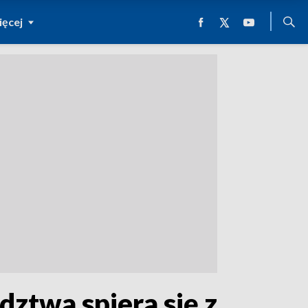
ęcej
ztwa spiera się z