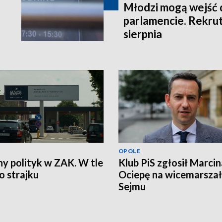
Młodzi mogą wejść 
parlamencie. Rekrut
sierpnia
OPOLE
ny polityk w ZAK. W tle
Klub PiS zgłosił Marcin
 strajku
Ociepę na wicemarsza
Sejmu