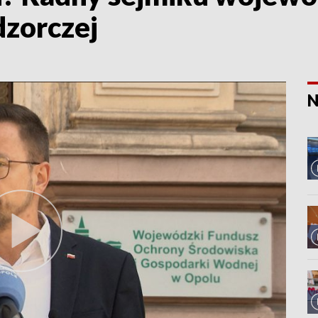
dzorczej
N