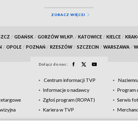
ZOBACZ WIĘCEJ
SZCZ
/
GDAŃSK
/
GORZÓW WLKP.
/
KATOWICE
/
KIELCE
/
KRA
N
/
OPOLE
/
POZNAŃ
/
RZESZÓW
/
SZCZECIN
/
WARSZAWA
/
W
Dołącz do nas:
Centrum informacji TVP
Naziemna
Informacje o nadawcy
Program d
zetargowe
Zgłoś program (ROPAT)
Serwis fo
wizyjna
Kariera w TVP
Merchandi