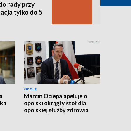
do rady przy
acja tylko do 5
OPOLE
a
Marcin Ociepa apeluje o
łka
opolski okrągły stół dla
opolskiej służby zdrowia