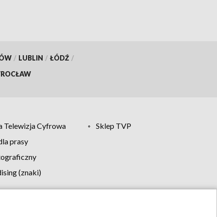
KÓW
/
LUBLIN
/
ŁÓDŹ
/
ROCŁAW
 Telewizja Cyfrowa
Sklep TVP
la prasy
tograficzny
sing (znaki)