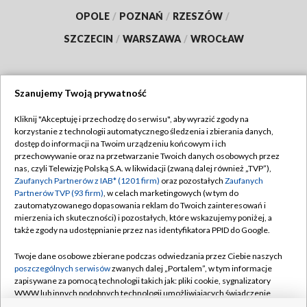
OPOLE
/
POZNAŃ
/
RZESZÓW
/
SZCZECIN
/
WARSZAWA
/
WROCŁAW
Szanujemy Twoją prywatność
Dołącz do nas:
Kliknij "Akceptuję i przechodzę do serwisu", aby wyrazić zgody na
korzystanie z technologii automatycznego śledzenia i zbierania danych,
TVP
dostęp do informacji na Twoim urządzeniu końcowym i ich
Abonament TVP
przechowywanie oraz na przetwarzanie Twoich danych osobowych przez
Regulamin TVP
nas, czyli Telewizję Polską S.A. w likwidacji (zwaną dalej również „TVP”),
Emisja w TVP
Zaufanych Partnerów z IAB* (1201 firm)
oraz pozostałych
Zaufanych
Polityka prywatności
Partnerów TVP (93 firm)
, w celach marketingowych (w tym do
Centrum informacji TVP
Moje zgody
zautomatyzowanego dopasowania reklam do Twoich zainteresowań i
mierzenia ich skuteczności) i pozostałych, które wskazujemy poniżej, a
Naziemna Telewizja Cyfrowa
Pomoc
także zgody na udostępnianie przez nas identyfikatora PPID do Google.
Sklep TVP
Biuro reklamy
Twoje dane osobowe zbierane podczas odwiedzania przez Ciebie naszych
Rada Programowa
poszczególnych serwisów
zwanych dalej „Portalem”, w tym informacje
Kontakt
zapisywane za pomocą technologii takich jak: pliki cookie, sygnalizatory
System NOS
WWW lub innych podobnych technologii umożliwiających świadczenie
dopasowanych i bezpiecznych usług, personalizację treści oraz reklam,