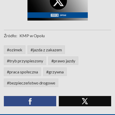
Źródło:
KMP w Opolu
#ozimek
#jazda z zakazem
#tryb przyspieszony
#prawo jazdy
#praca społeczna
#grzywna
#bezpieczeństwo drogowe