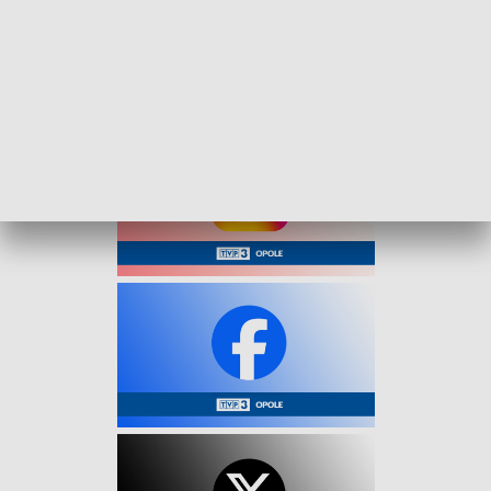
dodatkowy 3-letni zakaz kierowania pojazdami.
Proces sądowy odbył się w trybie przyspieszonym, w takich
przypadkach wystarczy 48 godzin, by sąd rozpatrzył sprawę.