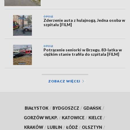
OPOLE
Zderzenie auta z hulajnogą. Jedna osoba w
szpitalu [FILM]
OPOLE
Potrącenie seniorki w Brzegu. 83-latka w
ciężkim stanie trafiła do szpitala [FILM]
ZOBACZ WIĘCEJ
BIAŁYSTOK
/
BYDGOSZCZ
/
GDAŃSK
/
GORZÓW WLKP.
/
KATOWICE
/
KIELCE
/
KRAKÓW
/
LUBLIN
/
ŁÓDŹ
/
OLSZTYN
/