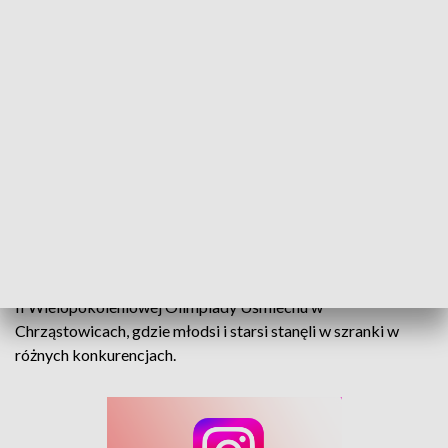
Ruch, zabawa i integracja. II Wielopokoleniowa Olimpiada Uśmiechu
Bodaj najkrótsza droga do drugiego człowieka - jak mawiał
Henryk Sawka - to uśmiech. Nie brakowało go uczestnikom
II Wielopokoleniowej Olimpiady Uśmiechu w
Chrząstowicach, gdzie młodsi i starsi stanęli w szranki w
różnych konkurencjach.