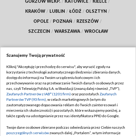
GORZÓW WLKP.
/
KATOWICE
/
KIELCE
/
KRAKÓW
/
LUBLIN
/
ŁÓDŹ
/
OLSZTYN
/
OPOLE
/
POZNAŃ
/
RZESZÓW
/
SZCZECIN
/
WARSZAWA
/
WROCŁAW
Szanujemy Twoją prywatność
Dołącz do nas:
Kliknij "Akceptuję i przechodzę do serwisu", aby wyrazić zgody na
korzystanie z technologii automatycznego śledzenia i zbierania danych,
TVP
dostęp do informacji na Twoim urządzeniu końcowym i ich
Abonament TVP
przechowywanie oraz na przetwarzanie Twoich danych osobowych przez
Regulamin TVP
nas, czyli Telewizję Polską S.A. w likwidacji (zwaną dalej również „TVP”),
Emisja w TVP
Zaufanych Partnerów z IAB* (1201 firm)
oraz pozostałych
Zaufanych
Polityka prywatności
Partnerów TVP (93 firm)
, w celach marketingowych (w tym do
Centrum informacji TVP
Moje zgody
zautomatyzowanego dopasowania reklam do Twoich zainteresowań i
mierzenia ich skuteczności) i pozostałych, które wskazujemy poniżej, a
Naziemna Telewizja Cyfrowa
Pomoc
także zgody na udostępnianie przez nas identyfikatora PPID do Google.
Sklep TVP
Biuro reklamy
Twoje dane osobowe zbierane podczas odwiedzania przez Ciebie naszych
Rada Programowa
poszczególnych serwisów
zwanych dalej „Portalem”, w tym informacje
Kontakt