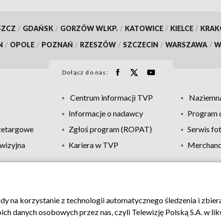
SZCZ
/
GDAŃSK
/
GORZÓW WLKP.
/
KATOWICE
/
KIELCE
/
KRA
N
/
OPOLE
/
POZNAŃ
/
RZESZÓW
/
SZCZECIN
/
WARSZAWA
/
W
Dołącz do nas:
Centrum informacji TVP
Naziemna
Informacje o nadawcy
Program d
zetargowe
Zgłoś program (ROPAT)
Serwis fo
wizyjna
Kariera w TVP
Merchandi
Polityka prywatności
Moje zgody
Pomoc
Biuro re
ody na korzystanie z technologii automatycznego śledzenia i zbie
 danych osobowych przez nas, czyli Telewizję Polską S.A. w likw