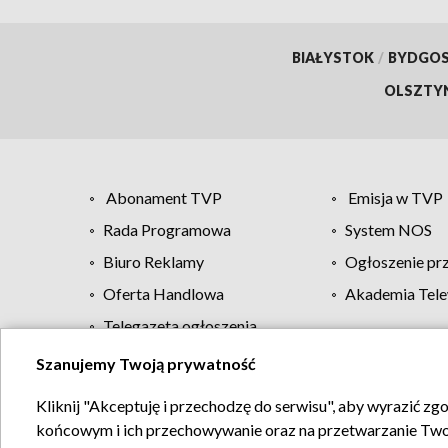
BIAŁYSTOK
/
BYDGO
OLSZTY
Abonament TVP
Emisja w TVP
Rada Programowa
System NOS
Biuro Reklamy
Ogłoszenie pr
Oferta Handlowa
Akademia Tele
Telegazeta ogłoszenia
Szanujemy Twoją prywatność
Regulamin TVP
Kliknij "Akceptuję i przechodzę do serwisu", aby wyrazić zg
końcowym i ich przechowywanie oraz na przetwarzanie Twoich