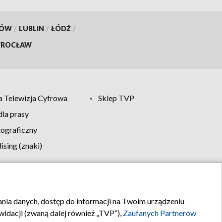
KÓW
/
LUBLIN
/
ŁÓDŹ
/
ROCŁAW
 Telewizja Cyfrowa
Sklep TVP
la prasy
tograficzny
sing (znaki)
klamy
Kontakt
rania danych, dostęp do informacji na Twoim urządzeniu
idacji (zwaną dalej również „TVP”),
Zaufanych Partnerów