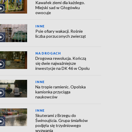
Kawałek ziemi dla każdego.
Miejski sad w Głogówku
owocuje
INNE
Psie ofiary wakacji. Rośnie
liczba porzuconych zwierząt
NA DROGACH
Drogowa rewolucja. Kończą
się dwie najważniejsze
inwestycje na DK 46 w Opolu
INNE
Na tropie ramienic. Opolska
kamionka przyciąga
naukowców
INNE
Skuterami z Brzegu do
Świnoujścia. Grupa śmiałków
podjęła się trzydniowego
wyzwania