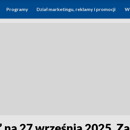
Programy
Dział marketingu, reklamy i promocji
Wi
 na 27 września 2025. Z