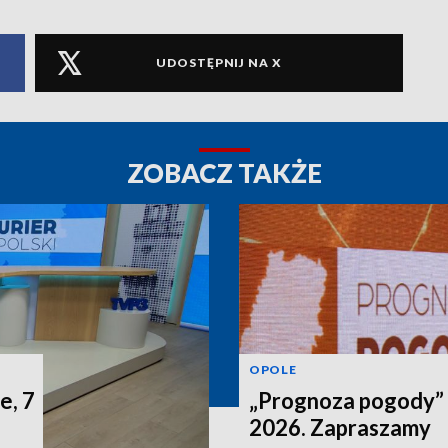
UDOSTĘPNIJ NA X
ZOBACZ TAKŻE
OPOLE
e, 7
„Prognoza pogody” n
2026. Zapraszamy