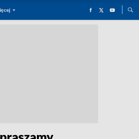
ęcej
apraszamy