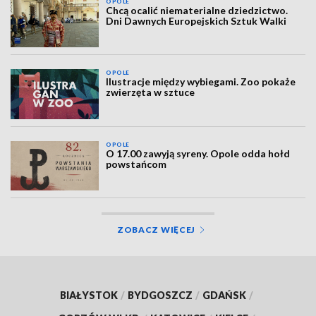
OPOLE
Chcą ocalić niematerialne dziedzictwo.
Dni Dawnych Europejskich Sztuk Walki
OPOLE
Ilustracje między wybiegami. Zoo pokaże
zwierzęta w sztuce
OPOLE
O 17.00 zawyją syreny. Opole odda hołd
powstańcom
ZOBACZ WIĘCEJ
BIAŁYSTOK
/
BYDGOSZCZ
/
GDAŃSK
/