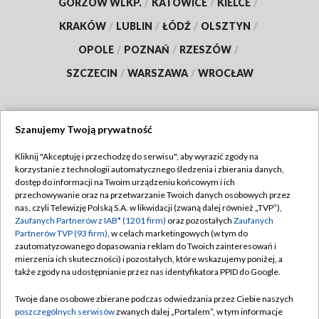
GORZÓW WLKP.
/
KATOWICE
/
KIELCE
/
KRAKÓW
/
LUBLIN
/
ŁÓDŹ
/
OLSZTYN
/
OPOLE
/
POZNAŃ
/
RZESZÓW
/
SZCZECIN
/
WARSZAWA
/
WROCŁAW
Szanujemy Twoją prywatność
Dołącz do nas:
Kliknij "Akceptuję i przechodzę do serwisu", aby wyrazić zgody na
korzystanie z technologii automatycznego śledzenia i zbierania danych,
TVP
dostęp do informacji na Twoim urządzeniu końcowym i ich
Abonament TVP
przechowywanie oraz na przetwarzanie Twoich danych osobowych przez
Regulamin TVP
nas, czyli Telewizję Polską S.A. w likwidacji (zwaną dalej również „TVP”),
Emisja w TVP
Zaufanych Partnerów z IAB* (1201 firm)
oraz pozostałych
Zaufanych
Polityka prywatności
Partnerów TVP (93 firm)
, w celach marketingowych (w tym do
Centrum informacji TVP
Moje zgody
zautomatyzowanego dopasowania reklam do Twoich zainteresowań i
mierzenia ich skuteczności) i pozostałych, które wskazujemy poniżej, a
Naziemna Telewizja Cyfrowa
Pomoc
także zgody na udostępnianie przez nas identyfikatora PPID do Google.
Sklep TVP
Biuro reklamy
Twoje dane osobowe zbierane podczas odwiedzania przez Ciebie naszych
Rada Programowa
poszczególnych serwisów
zwanych dalej „Portalem”, w tym informacje
Kontakt