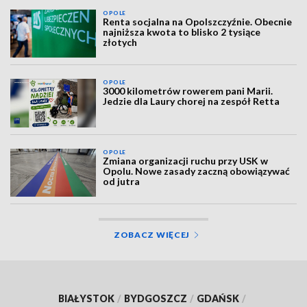
OPOLE
Renta socjalna na Opolszczyźnie. Obecnie
najniższa kwota to blisko 2 tysiące
złotych
OPOLE
3000 kilometrów rowerem pani Marii.
Jedzie dla Laury chorej na zespół Retta
OPOLE
Zmiana organizacji ruchu przy USK w
Opolu. Nowe zasady zaczną obowiązywać
od jutra
ZOBACZ WIĘCEJ
BIAŁYSTOK
/
BYDGOSZCZ
/
GDAŃSK
/