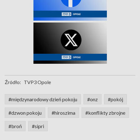
Źródło:
TVP3 Opole
#międzynarodowy dzień pokoju
#onz
#pokój
#dzwon pokoju
#hiroszima
#konflikty zbrojne
#broń
#sipri