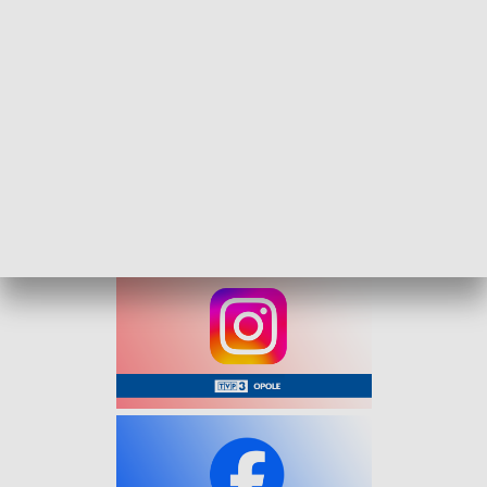
przez Japońską Organizację Dzwonu Pokoju Światowego w
1954 roku, jest kopią dzwonu z Hiroszimy i nosi napis:
"Niech żyje absolutny pokój na świecie".
Mimo deklaracji pokojowych, raporty Międzynarodowego
Instytutu Badań nad Pokojem wskazują na niepokojący
wzrost światowego rynku broni. Liderami w eksporcie
uzbrojenia pozostają Stany Zjednoczone, Rosja, Niemcy,
Chiny i Francja.