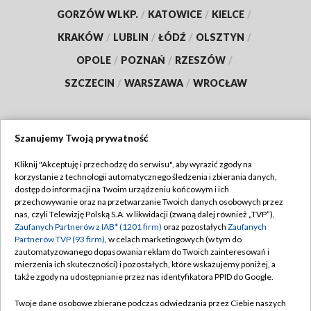
GORZÓW WLKP.
/
KATOWICE
/
KIELCE
/
KRAKÓW
/
LUBLIN
/
ŁÓDŹ
/
OLSZTYN
/
OPOLE
/
POZNAŃ
/
RZESZÓW
/
SZCZECIN
/
WARSZAWA
/
WROCŁAW
Szanujemy Twoją prywatność
Dołącz do nas:
Kliknij "Akceptuję i przechodzę do serwisu", aby wyrazić zgody na
korzystanie z technologii automatycznego śledzenia i zbierania danych,
TVP
dostęp do informacji na Twoim urządzeniu końcowym i ich
Abonament TVP
przechowywanie oraz na przetwarzanie Twoich danych osobowych przez
Regulamin TVP
nas, czyli Telewizję Polską S.A. w likwidacji (zwaną dalej również „TVP”),
Emisja w TVP
Zaufanych Partnerów z IAB* (1201 firm)
oraz pozostałych
Zaufanych
Polityka prywatności
Partnerów TVP (93 firm)
, w celach marketingowych (w tym do
Centrum informacji TVP
Moje zgody
zautomatyzowanego dopasowania reklam do Twoich zainteresowań i
mierzenia ich skuteczności) i pozostałych, które wskazujemy poniżej, a
Naziemna Telewizja Cyfrowa
Pomoc
także zgody na udostępnianie przez nas identyfikatora PPID do Google.
Sklep TVP
Biuro reklamy
Twoje dane osobowe zbierane podczas odwiedzania przez Ciebie naszych