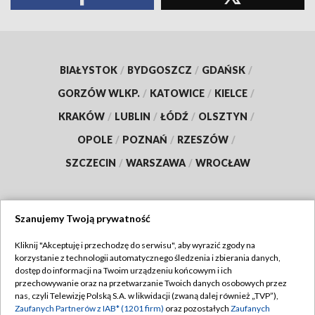
BIAŁYSTOK
/
BYDGOSZCZ
/
GDAŃSK
/
GORZÓW WLKP.
/
KATOWICE
/
KIELCE
/
KRAKÓW
/
LUBLIN
/
ŁÓDŹ
/
OLSZTYN
/
OPOLE
/
POZNAŃ
/
RZESZÓW
/
SZCZECIN
/
WARSZAWA
/
WROCŁAW
Szanujemy Twoją prywatność
Dołącz do nas:
Kliknij "Akceptuję i przechodzę do serwisu", aby wyrazić zgody na
korzystanie z technologii automatycznego śledzenia i zbierania danych,
TVP
dostęp do informacji na Twoim urządzeniu końcowym i ich
Abonament TVP
przechowywanie oraz na przetwarzanie Twoich danych osobowych przez
Regulamin TVP
nas, czyli Telewizję Polską S.A. w likwidacji (zwaną dalej również „TVP”),
Emisja w TVP
Polityka prywatności
Zaufanych Partnerów z IAB* (1201 firm)
oraz pozostałych
Zaufanych