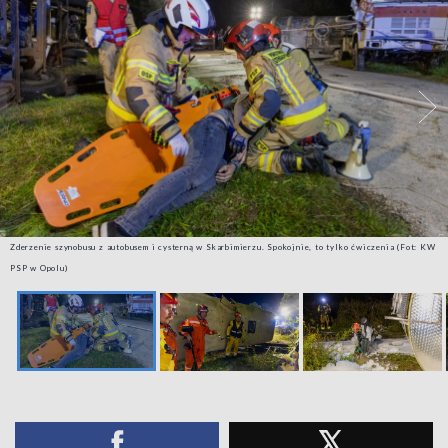
Zderzenie szynobusu z autobusem i cysterną w Skarbimierzu. Spokojnie, to tylko ćwiczenia (Fot: KW
PSP w Opolu)