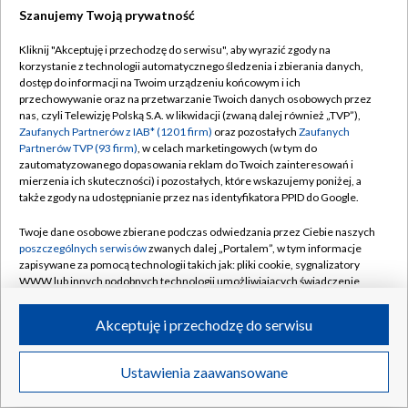
Szanujemy Twoją prywatność
Kliknij "Akceptuję i przechodzę do serwisu", aby wyrazić zgody na
korzystanie z technologii automatycznego śledzenia i zbierania danych,
dostęp do informacji na Twoim urządzeniu końcowym i ich
przechowywanie oraz na przetwarzanie Twoich danych osobowych przez
nas, czyli Telewizję Polską S.A. w likwidacji (zwaną dalej również „TVP”),
Zaufanych Partnerów z IAB* (1201 firm)
oraz pozostałych
Zaufanych
Partnerów TVP (93 firm)
, w celach marketingowych (w tym do
zautomatyzowanego dopasowania reklam do Twoich zainteresowań i
mierzenia ich skuteczności) i pozostałych, które wskazujemy poniżej, a
także zgody na udostępnianie przez nas identyfikatora PPID do Google.
Twoje dane osobowe zbierane podczas odwiedzania przez Ciebie naszych
poszczególnych serwisów
zwanych dalej „Portalem”, w tym informacje
zapisywane za pomocą technologii takich jak: pliki cookie, sygnalizatory
WWW lub innych podobnych technologii umożliwiających świadczenie
dopasowanych i bezpiecznych usług, personalizację treści oraz reklam,
udostępnianie funkcji mediów społecznościowych oraz analizowanie
Akceptuję i przechodzę do serwisu
ruchu w Internecie.
Twoje dane osobowe zbierane podczas odwiedzania przez Ciebie
Ustawienia zaawansowane
poszczególnych serwisów
na Portalu, takie jak adresy IP, identyfikatory
Twoich urządzeń końcowych i identyfikatory plików cookie, informacje o