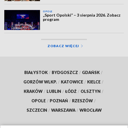
OPOLE
„Sport Opolski” – 3 sierpnia 2026. Zobacz
program
ZOBACZ WIĘCEJ
BIAŁYSTOK
/
BYDGOSZCZ
/
GDAŃSK
/
GORZÓW WLKP.
/
KATOWICE
/
KIELCE
/
KRAKÓW
/
LUBLIN
/
ŁÓDŹ
/
OLSZTYN
/
OPOLE
/
POZNAŃ
/
RZESZÓW
/
SZCZECIN
/
WARSZAWA
/
WROCŁAW