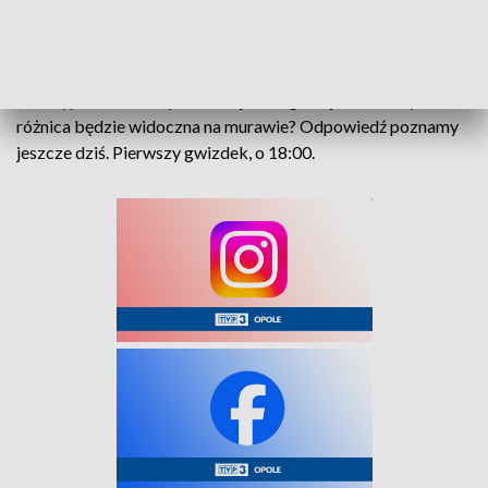
poprzedniej kolejce, podopieczni Jarosława Skrobacza
zremisowali z liderem ligi – Wisłą Kraków - 2:2.
Stal wyprzedza Odrę o 10 miejsc w ligowej tabeli. Czy ta
różnica będzie widoczna na murawie? Odpowiedź poznamy
jeszcze dziś. Pierwszy gwizdek, o 18:00.