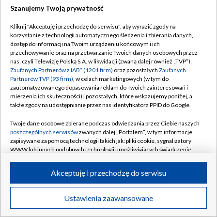
Szanujemy Twoją prywatność
Dołącz do nas:
Kliknij "Akceptuję i przechodzę do serwisu", aby wyrazić zgody na
korzystanie z technologii automatycznego śledzenia i zbierania danych,
TVP
dostęp do informacji na Twoim urządzeniu końcowym i ich
Abonament TVP
przechowywanie oraz na przetwarzanie Twoich danych osobowych przez
Regulamin TVP
nas, czyli Telewizję Polską S.A. w likwidacji (zwaną dalej również „TVP”),
Emisja w TVP
Zaufanych Partnerów z IAB* (1201 firm)
oraz pozostałych
Zaufanych
Polityka prywatności
Partnerów TVP (93 firm)
, w celach marketingowych (w tym do
Centrum informacji TVP
Moje zgody
zautomatyzowanego dopasowania reklam do Twoich zainteresowań i
mierzenia ich skuteczności) i pozostałych, które wskazujemy poniżej, a
Naziemna Telewizja Cyfrowa
Pomoc
także zgody na udostępnianie przez nas identyfikatora PPID do Google.
Sklep TVP
Biuro reklamy
Twoje dane osobowe zbierane podczas odwiedzania przez Ciebie naszych
Rada Programowa
poszczególnych serwisów
zwanych dalej „Portalem”, w tym informacje
Kontakt
zapisywane za pomocą technologii takich jak: pliki cookie, sygnalizatory
System NOS
WWW lub innych podobnych technologii umożliwiających świadczenie
dopasowanych i bezpiecznych usług, personalizację treści oraz reklam,
Informacje o nadawcy
Kanały
udostępnianie funkcji mediów społecznościowych oraz analizowanie
Akceptuję i przechodzę do serwisu
ruchu w Internecie.
Program dla prasy
©2026 Telewizja Polska S.A. w likwidacji
Biuro Reklamy
Twoje dane osobowe zbierane podczas odwiedzania przez Ciebie
Ustawienia zaawansowane
poszczególnych serwisów
na Portalu, takie jak adresy IP, identyfikatory
Ogłoszenie przetargowe
Twoich urządzeń końcowych i identyfikatory plików cookie, informacje o