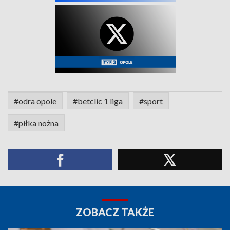
#odra opole
#betclic 1 liga
#sport
#piłka nożna
ZOBACZ TAKŻE