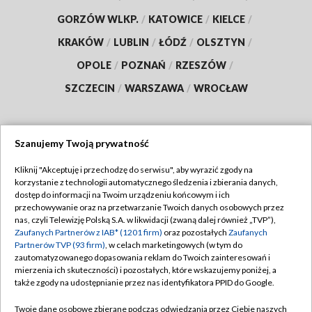
GORZÓW WLKP.
/
KATOWICE
/
KIELCE
/
KRAKÓW
/
LUBLIN
/
ŁÓDŹ
/
OLSZTYN
/
OPOLE
/
POZNAŃ
/
RZESZÓW
/
SZCZECIN
/
WARSZAWA
/
WROCŁAW
Szanujemy Twoją prywatność
Dołącz do nas:
Kliknij "Akceptuję i przechodzę do serwisu", aby wyrazić zgody na
korzystanie z technologii automatycznego śledzenia i zbierania danych,
TVP
dostęp do informacji na Twoim urządzeniu końcowym i ich
Abonament TVP
przechowywanie oraz na przetwarzanie Twoich danych osobowych przez
Regulamin TVP
nas, czyli Telewizję Polską S.A. w likwidacji (zwaną dalej również „TVP”),
Emisja w TVP
Zaufanych Partnerów z IAB* (1201 firm)
oraz pozostałych
Zaufanych
Polityka prywatności
Partnerów TVP (93 firm)
, w celach marketingowych (w tym do
Centrum informacji TVP
Moje zgody
zautomatyzowanego dopasowania reklam do Twoich zainteresowań i
mierzenia ich skuteczności) i pozostałych, które wskazujemy poniżej, a
Naziemna Telewizja Cyfrowa
Pomoc
także zgody na udostępnianie przez nas identyfikatora PPID do Google.
Sklep TVP
Biuro reklamy
Twoje dane osobowe zbierane podczas odwiedzania przez Ciebie naszych