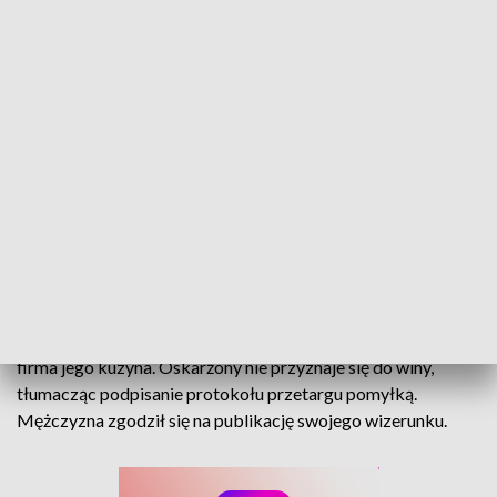
Kuzyn wygrał przetarg. Prezes odpowiada przed sądem
W Sądzie Rejonowym w Nysie ruszył proces prezesa Agencji
Rozwoju Nysy Bogdana Wyczałkowskiego. Prokuratura
zarzuca mu, że nie wyłączył się z przetargu, który wygrała
firma jego kuzyna. Oskarżony nie przyznaje się do winy,
tłumacząc podpisanie protokołu przetargu pomyłką.
Mężczyzna zgodził się na publikację swojego wizerunku.