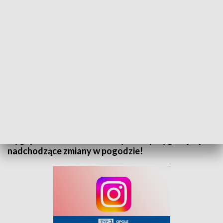
„Prognoza pogody” na 19 września 2025. Zapraszamy
Zapraszamy do zapoznania się z prognozą pogody
na 19 września 2025 roku. Sprawdź, jak będą
wyglądać warunki atmosferyczne i przygotuj się na
nadchodzące zmiany w pogodzie!