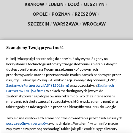
KRAKÓW
/
LUBLIN
/
ŁÓDŹ
/
OLSZTYN
/
OPOLE
/
POZNAŃ
/
RZESZÓW
/
SZCZECIN
/
WARSZAWA
/
WROCŁAW
Szanujemy Twoją prywatność
Dołącz do nas:
Kliknij "Akceptuję i przechodzę do serwisu", aby wyrazić zgody na
korzystanie z technologii automatycznego śledzenia i zbierania danych,
TVP
dostęp do informacji na Twoim urządzeniu końcowym i ich
Abonament TVP
przechowywanie oraz na przetwarzanie Twoich danych osobowych przez
Regulamin TVP
nas, czyli Telewizję Polską S.A. w likwidacji (zwaną dalej również „TVP”),
Emisja w TVP
Zaufanych Partnerów z IAB* (1201 firm)
oraz pozostałych
Zaufanych
Polityka prywatności
Partnerów TVP (93 firm)
, w celach marketingowych (w tym do
Centrum informacji TVP
Moje zgody
zautomatyzowanego dopasowania reklam do Twoich zainteresowań i
mierzenia ich skuteczności) i pozostałych, które wskazujemy poniżej, a
Naziemna Telewizja Cyfrowa
Pomoc
także zgody na udostępnianie przez nas identyfikatora PPID do Google.
Sklep TVP
Biuro reklamy
Twoje dane osobowe zbierane podczas odwiedzania przez Ciebie naszych
Rada Programowa
poszczególnych serwisów
zwanych dalej „Portalem”, w tym informacje
Kontakt
zapisywane za pomocą technologii takich jak: pliki cookie, sygnalizatory
System NOS