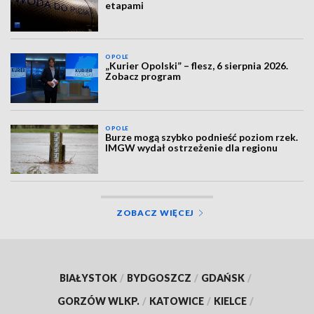
etapami
OPOLE
„Kurier Opolski” – flesz, 6 sierpnia 2026.
Zobacz program
OPOLE
Burze mogą szybko podnieść poziom rzek.
IMGW wydał ostrzeżenie dla regionu
ZOBACZ WIĘCEJ
BIAŁYSTOK
/
BYDGOSZCZ
/
GDAŃSK
/
GORZÓW WLKP.
/
KATOWICE
/
KIELCE
/