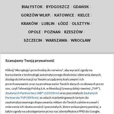
BIAŁYSTOK
/
BYDGOSZCZ
/
GDAŃSK
/
GORZÓW WLKP.
/
KATOWICE
/
KIELCE
/
KRAKÓW
/
LUBLIN
/
ŁÓDŹ
/
OLSZTYN
/
OPOLE
/
POZNAŃ
/
RZESZÓW
/
SZCZECIN
/
WARSZAWA
/
WROCŁAW
Szanujemy Twoją prywatność
Dołącz do nas:
Kliknij "Akceptuję i przechodzę do serwisu", aby wyrazić zgody na
korzystanie z technologii automatycznego śledzenia i zbierania danych,
TVP
dostęp do informacji na Twoim urządzeniu końcowym i ich
Abonament TVP
przechowywanie oraz na przetwarzanie Twoich danych osobowych przez
Regulamin TVP
nas, czyli Telewizję Polską S.A. w likwidacji (zwaną dalej również „TVP”),
Emisja w TVP
Zaufanych Partnerów z IAB* (1201 firm)
oraz pozostałych
Zaufanych
Polityka prywatności
Partnerów TVP (93 firm)
, w celach marketingowych (w tym do
Centrum informacji TVP
Moje zgody
zautomatyzowanego dopasowania reklam do Twoich zainteresowań i
mierzenia ich skuteczności) i pozostałych, które wskazujemy poniżej, a
Naziemna Telewizja Cyfrowa
Pomoc
także zgody na udostępnianie przez nas identyfikatora PPID do Google.