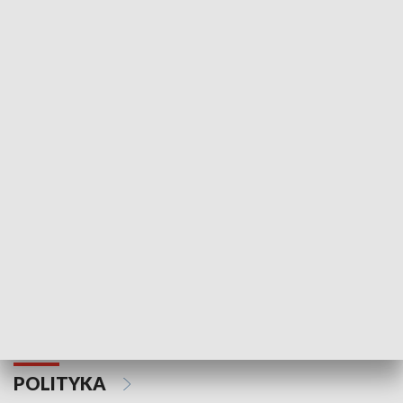
Wejściówka
Zakładka
MNIEJSZOŚCI
Schlesien Journal
POLITYKA