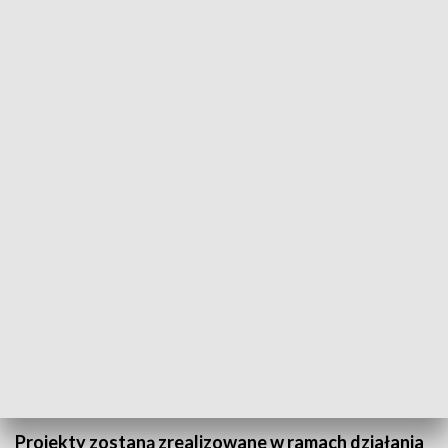
Tereny wiejskie z kolejnym dofinansowaniem. Na 11 projektów przyznano
blisko dwa miliony złotych (fot. UMWO)
(5)
Zobacz zdjęcia
Projekty zostaną zrealizowane w ramach działania