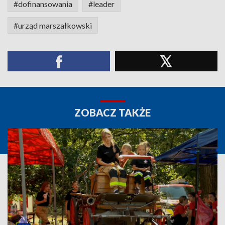
#dofinansowania
#leader
#urząd marszałkowski
ZOBACZ TAKŻE