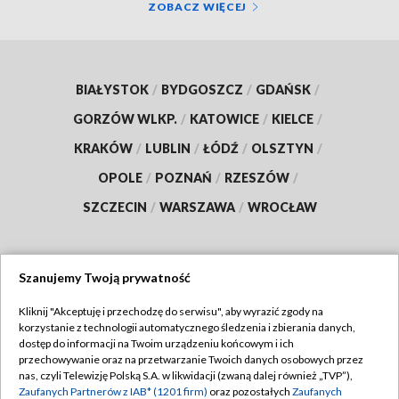
ZOBACZ WIĘCEJ
BIAŁYSTOK
/
BYDGOSZCZ
/
GDAŃSK
/
GORZÓW WLKP.
/
KATOWICE
/
KIELCE
/
KRAKÓW
/
LUBLIN
/
ŁÓDŹ
/
OLSZTYN
/
OPOLE
/
POZNAŃ
/
RZESZÓW
/
SZCZECIN
/
WARSZAWA
/
WROCŁAW
Szanujemy Twoją prywatność
Dołącz do nas:
Kliknij "Akceptuję i przechodzę do serwisu", aby wyrazić zgody na
korzystanie z technologii automatycznego śledzenia i zbierania danych,
TVP
dostęp do informacji na Twoim urządzeniu końcowym i ich
Abonament TVP
przechowywanie oraz na przetwarzanie Twoich danych osobowych przez
Regulamin TVP
nas, czyli Telewizję Polską S.A. w likwidacji (zwaną dalej również „TVP”),
Emisja w TVP
Polityka prywatności
Zaufanych Partnerów z IAB* (1201 firm)
oraz pozostałych
Zaufanych