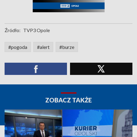
Źródło:
TVP3 Opole
#pogoda
#alert
#burze
ZOBACZ TAKŻE