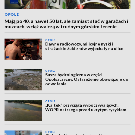
OPOLE
Mają po 40, a nawet 50 lat, ale zamiast stać w garażach i
muzeach, wciąż walczą w trudnym górskim terenie
OPOLE
Dawne radiowozy, milicyjne nyski i
strażackie żuki znów wyjechały na ulice
OPOLE
Susza hydrologiczna w części
Opolszczyzny. Ostrzeżenie obowiązuje do
odwołania
OPOLE
„Kajtek” przyciąga wypoczywających.
WOPR ostrzega przed ukrytym ryzykiem
OPOLE