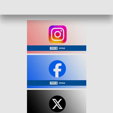
Służby apelują szczególnie do kierowców o zachowanie
ostrożności. Na drogach będzie bardzo ślisko.