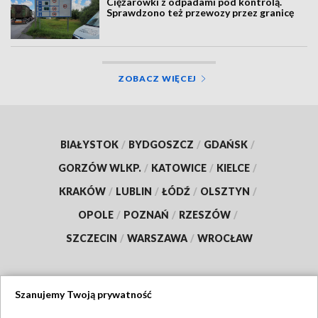
Ciężarówki z odpadami pod kontrolą.
Sprawdzono też przewozy przez granicę
ZOBACZ WIĘCEJ
BIAŁYSTOK
/
BYDGOSZCZ
/
GDAŃSK
/
GORZÓW WLKP.
/
KATOWICE
/
KIELCE
/
KRAKÓW
/
LUBLIN
/
ŁÓDŹ
/
OLSZTYN
/
OPOLE
/
POZNAŃ
/
RZESZÓW
/
SZCZECIN
/
WARSZAWA
/
WROCŁAW
Szanujemy Twoją prywatność
Dołącz do nas: