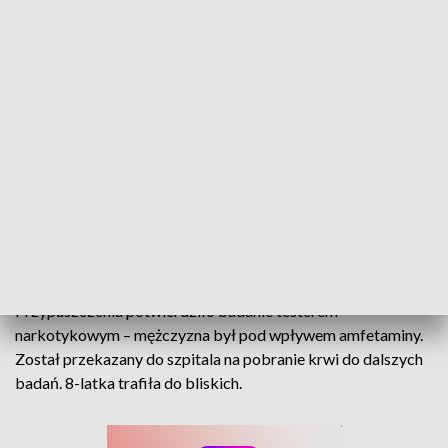
- 32-letni mieszkaniec gminy Strzelce
Opolskie podczas rozmowy z policjantami
zachowywał się nerwowo. Dodatkowo
mówił dużo i chaotycznie, a na dodatek
miał rozszerzone źrenice, co mogło
świadczyć o tym, że znajduje się pod
wpływem środków odurzających
– przekazują policjanci.
Przypuszczenia potwierdziło badanie testerem
narkotykowym – mężczyzna był pod wpływem amfetaminy.
Został przekazany do szpitala na pobranie krwi do dalszych
badań. 8-latka trafiła do bliskich.