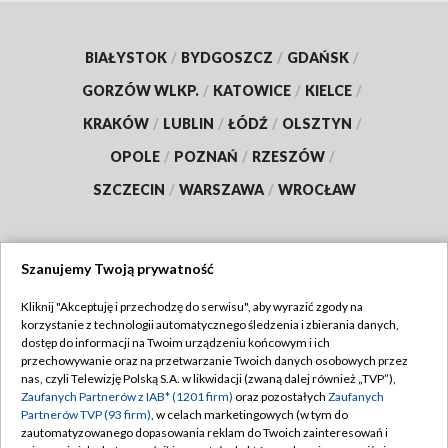
BIAŁYSTOK
/
BYDGOSZCZ
/
GDAŃSK
/
GORZÓW WLKP.
/
KATOWICE
/
KIELCE
/
KRAKÓW
/
LUBLIN
/
ŁÓDŹ
/
OLSZTYN
/
OPOLE
/
POZNAŃ
/
RZESZÓW
/
SZCZECIN
/
WARSZAWA
/
WROCŁAW
Szanujemy Twoją prywatność
Dołącz do nas:
Kliknij "Akceptuję i przechodzę do serwisu", aby wyrazić zgody na
korzystanie z technologii automatycznego śledzenia i zbierania danych,
TVP
dostęp do informacji na Twoim urządzeniu końcowym i ich
Abonament TVP
przechowywanie oraz na przetwarzanie Twoich danych osobowych przez
Regulamin TVP
nas, czyli Telewizję Polską S.A. w likwidacji (zwaną dalej również „TVP”),
Emisja w TVP
Zaufanych Partnerów z IAB* (1201 firm)
oraz pozostałych
Zaufanych
Polityka prywatności
Partnerów TVP (93 firm)
, w celach marketingowych (w tym do
Centrum informacji TVP
Moje zgody
zautomatyzowanego dopasowania reklam do Twoich zainteresowań i