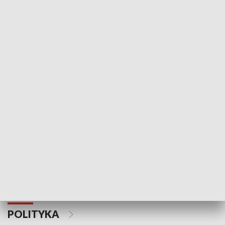
Wejściówka
Zakładka
MNIEJSZOŚCI
Schlesien Journal
POLITYKA