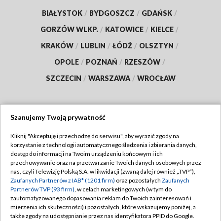
BIAŁYSTOK
/
BYDGOSZCZ
/
GDAŃSK
/
GORZÓW WLKP.
/
KATOWICE
/
KIELCE
/
KRAKÓW
/
LUBLIN
/
ŁÓDŹ
/
OLSZTYN
/
OPOLE
/
POZNAŃ
/
RZESZÓW
/
SZCZECIN
/
WARSZAWA
/
WROCŁAW
Szanujemy Twoją prywatność
Dołącz do nas:
Kliknij "Akceptuję i przechodzę do serwisu", aby wyrazić zgody na
korzystanie z technologii automatycznego śledzenia i zbierania danych,
TVP
dostęp do informacji na Twoim urządzeniu końcowym i ich
Abonament TVP
przechowywanie oraz na przetwarzanie Twoich danych osobowych przez
Regulamin TVP
nas, czyli Telewizję Polską S.A. w likwidacji (zwaną dalej również „TVP”),
Emisja w TVP
Zaufanych Partnerów z IAB* (1201 firm)
oraz pozostałych
Zaufanych
Polityka prywatności
Partnerów TVP (93 firm)
, w celach marketingowych (w tym do
Centrum informacji TVP
Moje zgody
zautomatyzowanego dopasowania reklam do Twoich zainteresowań i
mierzenia ich skuteczności) i pozostałych, które wskazujemy poniżej, a
Naziemna Telewizja Cyfrowa
Pomoc
także zgody na udostępnianie przez nas identyfikatora PPID do Google.