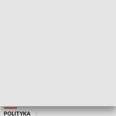
Wejściówka
Zakładka
MNIEJSZOŚCI
Schlesien Journal
POLITYKA