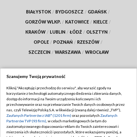
BIAŁYSTOK
/
BYDGOSZCZ
/
GDAŃSK
/
GORZÓW WLKP.
/
KATOWICE
/
KIELCE
/
KRAKÓW
/
LUBLIN
/
ŁÓDŹ
/
OLSZTYN
/
OPOLE
/
POZNAŃ
/
RZESZÓW
/
SZCZECIN
/
WARSZAWA
/
WROCŁAW
Szanujemy Twoją prywatność
Dołącz do nas:
Kliknij "Akceptuję i przechodzę do serwisu", aby wyrazić zgody na
korzystanie z technologii automatycznego śledzenia i zbierania danych,
TVP
dostęp do informacji na Twoim urządzeniu końcowym i ich
Abonament TVP
przechowywanie oraz na przetwarzanie Twoich danych osobowych przez
Regulamin TVP
nas, czyli Telewizję Polską S.A. w likwidacji (zwaną dalej również „TVP”),
Emisja w TVP
Zaufanych Partnerów z IAB* (1201 firm)
oraz pozostałych
Zaufanych
Polityka prywatności
Partnerów TVP (93 firm)
, w celach marketingowych (w tym do
Centrum informacji TVP
Moje zgody
zautomatyzowanego dopasowania reklam do Twoich zainteresowań i
mierzenia ich skuteczności) i pozostałych, które wskazujemy poniżej, a
Naziemna Telewizja Cyfrowa
Pomoc