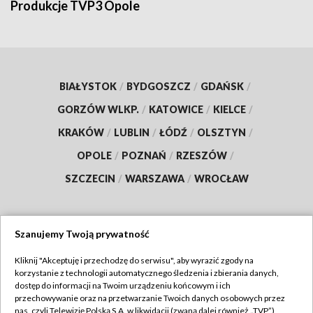
Produkcje TVP3 Opole
BIAŁYSTOK
/
BYDGOSZCZ
/
GDAŃSK
/
GORZÓW WLKP.
/
KATOWICE
/
KIELCE
/
KRAKÓW
/
LUBLIN
/
ŁÓDŹ
/
OLSZTYN
/
OPOLE
/
POZNAŃ
/
RZESZÓW
/
SZCZECIN
/
WARSZAWA
/
WROCŁAW
Szanujemy Twoją prywatność
Dołącz do nas:
Kliknij "Akceptuję i przechodzę do serwisu", aby wyrazić zgody na
korzystanie z technologii automatycznego śledzenia i zbierania danych,
TVP
dostęp do informacji na Twoim urządzeniu końcowym i ich
Abonament TVP
przechowywanie oraz na przetwarzanie Twoich danych osobowych przez
Regulamin TVP
nas, czyli Telewizję Polską S.A. w likwidacji (zwaną dalej również „TVP”),