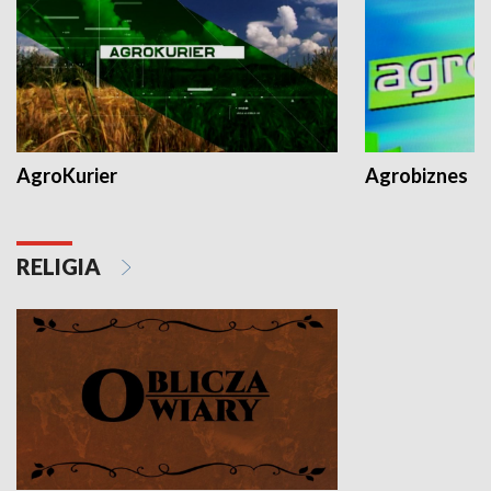
AgroKurier
Agrobiznes
RELIGIA