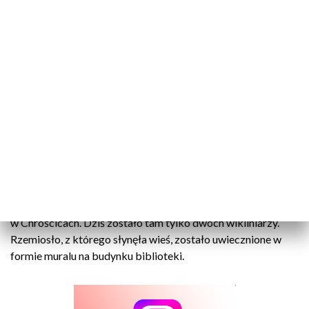
Wikliniarska tradycja uwieczniona na muralu. Chróścice kiedyś słynęły z
plecionkarstwa
Przed laty pół tysiąca rodzin zajmowało się plecionkarstwem
w Chróścicach. Dziś zostało tam tylko dwóch wikliniarzy.
Rzemiosło, z którego słynęła wieś, zostało uwiecznione w
formie muralu na budynku biblioteki.