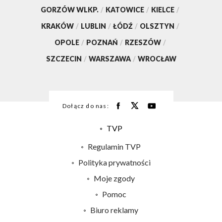
GORZÓW WLKP.
/
KATOWICE
/
KIELCE
/
KRAKÓW
/
LUBLIN
/
ŁÓDŹ
/
OLSZTYN
/
OPOLE
/
POZNAŃ
/
RZESZÓW
/
SZCZECIN
/
WARSZAWA
/
WROCŁAW
Dołącz do nas:
TVP
Abonament TVP
Regulamin TVP
Emisja w TVP
Polityka prywatności
Centrum informacji TVP
Moje zgody
Naziemna Telewizja Cyfrowa
Pomoc
Sklep TVP
Biuro reklamy