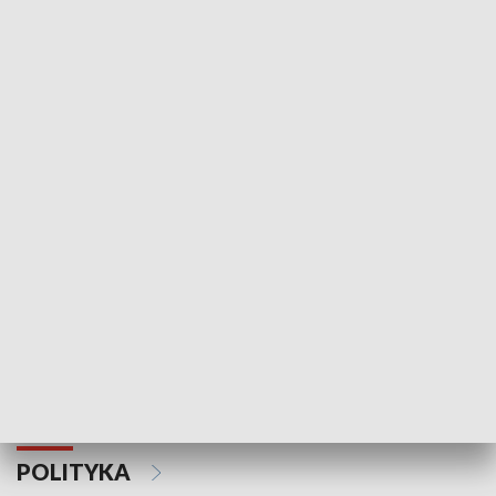
Wejściówka
Zakładka
MNIEJSZOŚCI
Schlesien Journal
POLITYKA