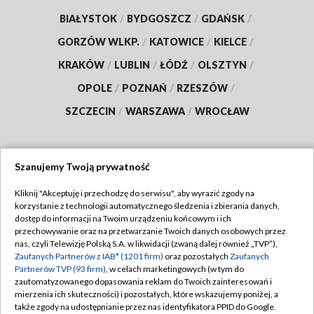
BIAŁYSTOK
/
BYDGOSZCZ
/
GDAŃSK
/
GORZÓW WLKP.
/
KATOWICE
/
KIELCE
/
KRAKÓW
/
LUBLIN
/
ŁÓDŹ
/
OLSZTYN
/
OPOLE
/
POZNAŃ
/
RZESZÓW
/
SZCZECIN
/
WARSZAWA
/
WROCŁAW
Szanujemy Twoją prywatność
Dołącz do nas:
Kliknij "Akceptuję i przechodzę do serwisu", aby wyrazić zgody na
korzystanie z technologii automatycznego śledzenia i zbierania danych,
TVP
dostęp do informacji na Twoim urządzeniu końcowym i ich
Abonament TVP
przechowywanie oraz na przetwarzanie Twoich danych osobowych przez
Regulamin TVP
nas, czyli Telewizję Polską S.A. w likwidacji (zwaną dalej również „TVP”),
Emisja w TVP
Zaufanych Partnerów z IAB* (1201 firm)
oraz pozostałych
Zaufanych
Polityka prywatności
Partnerów TVP (93 firm)
, w celach marketingowych (w tym do
Centrum informacji TVP
Moje zgody
zautomatyzowanego dopasowania reklam do Twoich zainteresowań i
mierzenia ich skuteczności) i pozostałych, które wskazujemy poniżej, a
Naziemna Telewizja Cyfrowa
Pomoc
także zgody na udostępnianie przez nas identyfikatora PPID do Google.